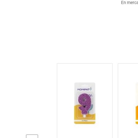
En merc
hogar
tecnología
moda
deportes
juguetería