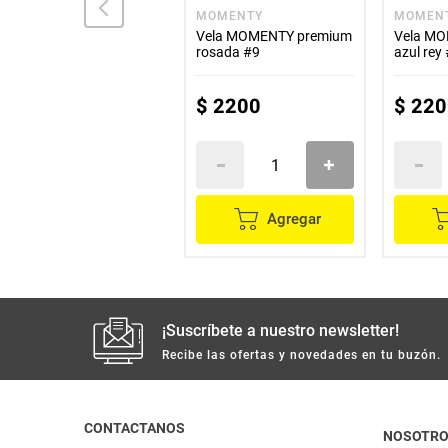
MOMENTY
MOMENTY
MOMEN
Globos MOMENTY 10"
Vela MOMENTY premium
Vela M
amor corazón H025
rosada #9
azul rey
$
1000
$
2200
$
220
Agregar
Agregar
¡Suscríbete a nuestro newsletter!
Recibe las ofertas y novedades en tu buzón.
CONTACTANOS
NOSOTR