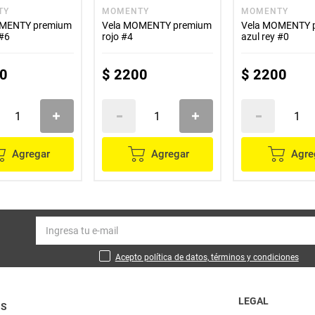
TY
MOMENTY
MOMENTY
OMENTY premium
Vela MOMENTY premium
Vela MOMENTY 
 #6
rojo #4
azul rey #0
0
$
2200
$
2200
Agregar
Agregar
Agre
Acepto política de datos, términos y condiciones
LEGAL
OS