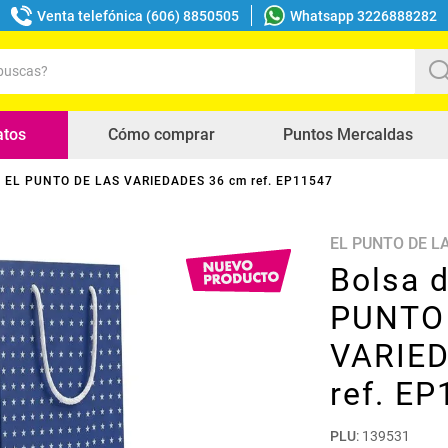
Venta telefónica (606) 8850505
Whatsapp 3226888282
uscas?
s buscados
atos
Cómo comprar
Puntos Mercaldas
lo EL PUNTO DE LAS VARIEDADES 36 cm ref. EP11547
EL PUNTO DE L
Bolsa d
PUNTO
VARIE
ref. E
PLU
:
139531