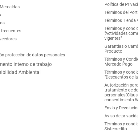
Política de Privac
 Mercaldas
Términos del Port
s
Términos Tienda V
nos
Términos y condi
 frecuentes
"Actividades come
vigentes"
oveedores
Garantías o Camb
Producto
ón protección de datos personales
Términos y Condi
ento interno de trabajo
Mercado Pago
ibilidad Ambiental
Términos y condi
"Descuentos de l
Autorización para
tratamiento de d
personales(Cláus
consentimiento 
Envío y Devoluci
Aviso de privacid
Términos y condi
Sistecredito