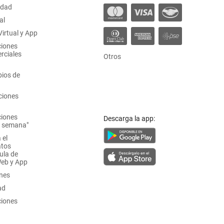
idad
al
irtual y App
ciones
rciales
Otros
ios de
ciones
ciones
Descarga la app:
a semana"
 el
atos
ula de
Web y App
ones
ad
ciones