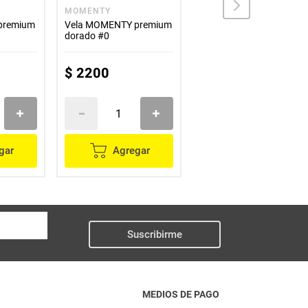
MOMENTY
MOMENTY
premium
Vela MOMENTY premium
Velas MOMENTY Acetat
dorado #0
roja #8 JARH2223-8
$
2200
$
1300
gar
Agregar
Agregar
Suscribirme
MEDIOS DE PAGO