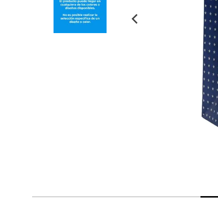
despensa
Arroz
Mantequilla
lácteos y refrigerados
vinos y licores
cuidado del bebé
mascotas
limpieza
cuidado personal
otros