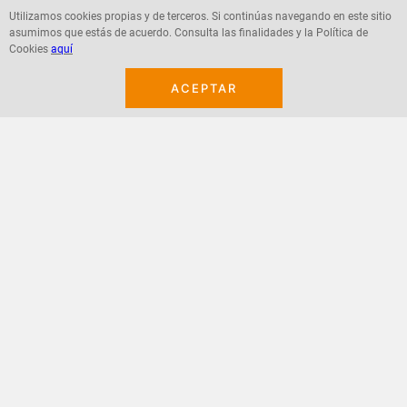
Utilizamos cookies propias y de terceros. Si continúas navegando en este sitio
asumimos que estás de acuerdo. Consulta las finalidades y la Política de
Agregar
Agregar
Cookies
aquí
ACEPTAR
¡Suscribete a nuestro newsletter!
Recibe las ofertas y novedades en tu buzón.
Acepto política de datos, términos y condiciones
Suscribirme
+
CONTACTANOS