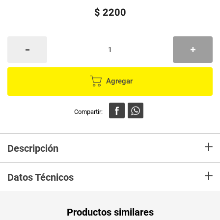
$
2200
Agregar
+
Descripción
En mercaldas compra Bolsa de regalo EL PUNTO DE LAS VARIEDADES 35
+
cm ref. EP11547
Datos Técnicos
Productos similares