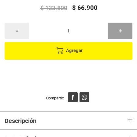
$
66
.
900
$
133
.
800
Agregar
+
Descripción
¡Descubre la magia de la belleza y el bienestar con nuestra Bola de Cristal
Facial ! Esta innovadora herramienta de cuidado de la piel se ha convertido