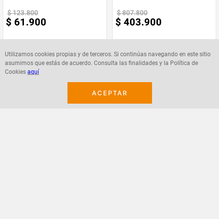
acompañan.*** *** Observaciones De Garantia: 1 Mes **** La garantía de
$
123
.
800
$
807
.
800
este producto es exclusivamente por defectos de fábrica, no por daños
$
61
.
900
$
403
.
900
ocasionados por mal uso o por desconocimiento de uso del cliente. La
garantía se tramitará bajo las políticas, términos y condiciones
establecidos por la empresa. ****
Utilizamos cookies propias y de terceros. Si continúas navegando en este sitio
asumimos que estás de acuerdo. Consulta las finalidades y la Política de
Cookies
aquí
Agregar
Agregar
ACEPTAR
¡Suscribete a nuestro newsletter!
Recibe las ofertas y novedades en tu buzón.
Acepto política de datos, términos y condiciones