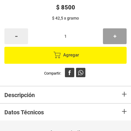
$
8500
$ 42,5
x
gramo
Agregar
+
Descripción
Suplemento alimenticio para perros de todas las razas, recomendadas
+
como complemento a una dieta balanceada en todas las etapas de la
Datos Técnicos
vida.
Unidad de
un