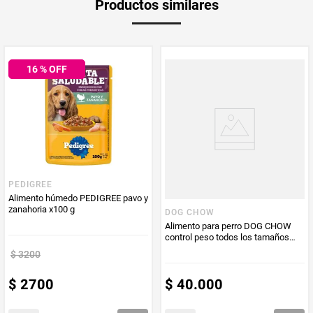
Productos similares
medida
Multiplicador
1
16
% OFF
Peso Neto
200
Producto (kg)
PUM - Unidad
Gramo
de Medida
PEDIGREE
Alimento húmedo PEDIGREE pavo y
zanahoria x100 g
DOG CHOW
Alimento para perro DOG CHOW
control peso todos los tamaños
x2000 g
$
3200
$
2700
$
40
.
000