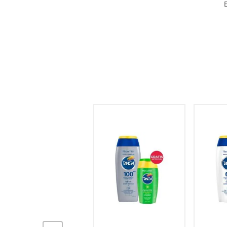
hogar
tecnología
moda
deportes
juguetería