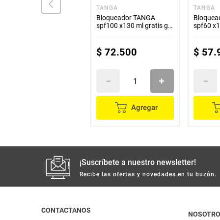
SUN PRO
TANGA
TANGA
Bloqueador SUN PRO piel
Bloqueador TANGA
Bloquea
sensible Spf 80 x220 ml
spf100 x130 ml gratis gel
spf60 x1
x85 ml
x85 ml
$
72
.
400
$
72
.
500
$
57
.
Agregar
Agregar
¡Suscríbete a nuestro newsletter!
Recibe las ofertas y novedades en tu buzón.
CONTACTANOS
NOSOTR