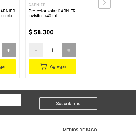
GARNIER
TANGA
 GARNIER
Protector solar GARNIER
Bloqueador TANGA en
eco claro
invisible x40 ml
crema SPF 100 x130 ml
$
58
.
300
$
72
.
500
gar
Agregar
Agregar
Suscribirme
MEDIOS DE PAGO