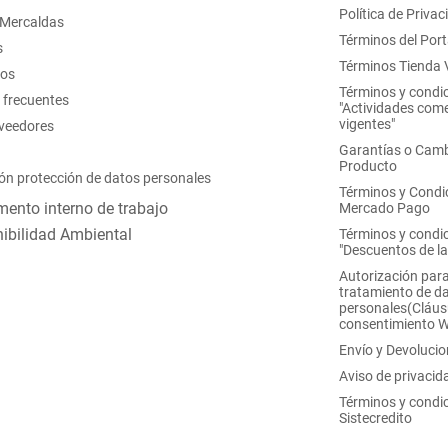
Política de Privac
 Mercaldas
Términos del Port
s
Términos Tienda V
nos
Términos y condi
 frecuentes
"Actividades come
vigentes"
oveedores
Garantías o Camb
Producto
ón protección de datos personales
Términos y Condi
ento interno de trabajo
Mercado Pago
ibilidad Ambiental
Términos y condi
"Descuentos de l
Autorización para
tratamiento de d
personales(Cláus
consentimiento 
Envío y Devoluci
Aviso de privacid
Términos y condi
Sistecredito