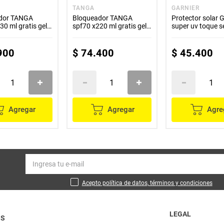
TANGA
GARNIER
dor TANGA
Bloqueador TANGA
Protector solar
30 ml gratis gel
spf70 x220 ml gratis gel
super uv toque s
x85 ml
x40 g
900
$
74
.
400
$
45
.
400
Agregar
Agregar
Agre
Acepto política de datos, términos y condiciones
LEGAL
OS