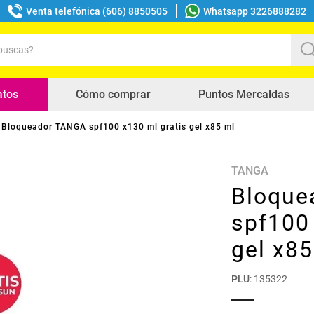
Venta telefónica (606) 8850505
Whatsapp 3226888282
uscas?
s buscados
atos
Cómo comprar
Puntos Mercaldas
Bloqueador TANGA spf100 x130 ml gratis gel x85 ml
TANGA
Bloque
spf100 
gel x85
PLU
:
135322