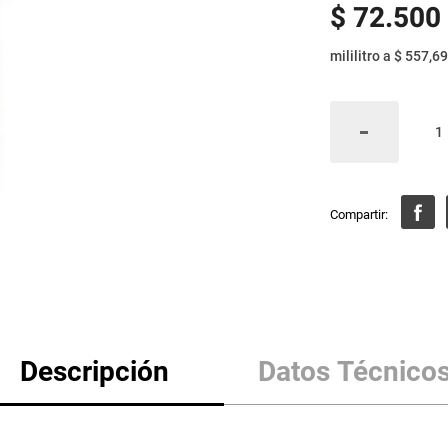
$
72
.
500
mililitro
a
$ 557,69
Descripción
Datos Técnico