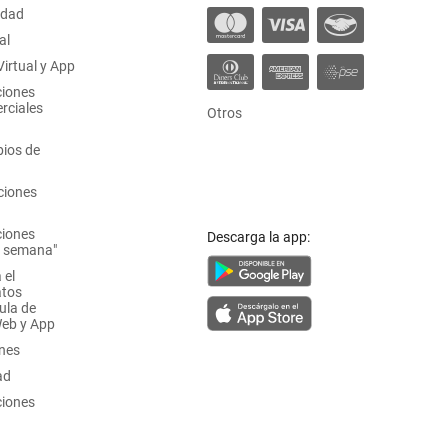
idad
al
irtual y App
ciones
rciales
Otros
ios de
ciones
ciones
Descarga la app:
a semana"
 el
atos
ula de
Web y App
ones
ad
ciones