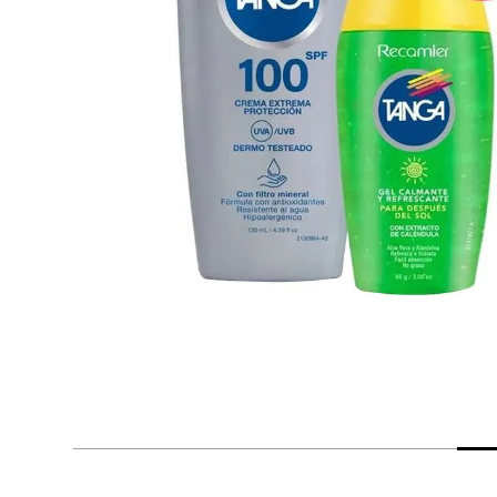
despensa
Arroz
Mantequilla
lácteos y refrigerados
vinos y licores
cuidado del bebé
mascotas
limpieza
cuidado personal
otros