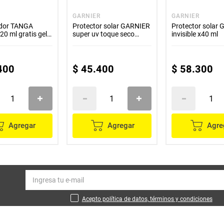
GARNIER
GARNIER
dor TANGA
Protector solar GARNIER
Protector solar
20 ml gratis gel
super uv toque seco
invisible x40 ml
invisible x40 g
400
$
45
.
400
$
58
.
300
Agregar
Agregar
Agre
Acepto política de datos, términos y condiciones