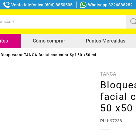
Venta telefónica (606) 8850505
Whatsapp 3226888282
uscas?
s buscados
atos
Cómo comprar
Puntos Mercaldas
Bloqueador TANGA facial con color Spf 50 x50 ml
TANGA
Bloque
facial 
50 x50
PLU
:
97238