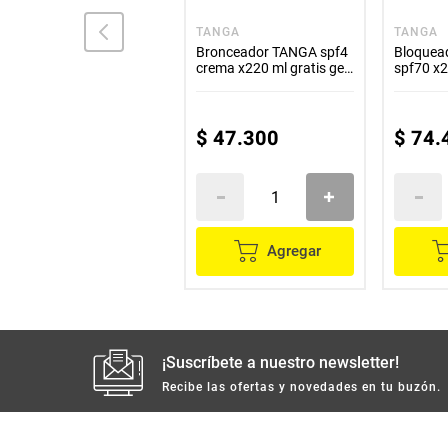
TANGA
TANGA
TANGA
Bloqueador TANGA faces
Bronceador TANGA spf4
Bloquea
Q10 Spf 60 x50 ml
crema x220 ml gratis gel
spf70 x2
x85 ml
x85 ml
$
50
.
400
$
47
.
300
$
74
.
Agregar
Agregar
¡Suscríbete a nuestro newsletter!
Recibe las ofertas y novedades en tu buzón.