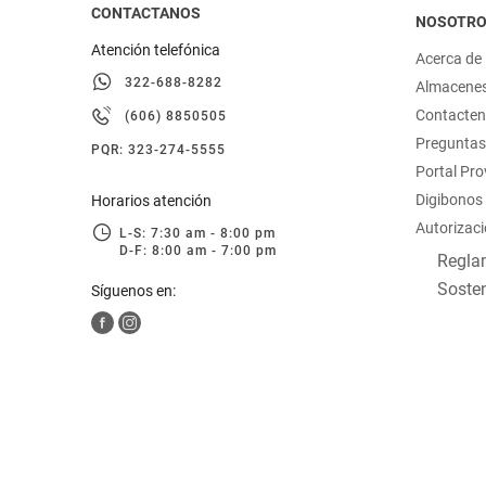
CONTACTANOS
NOSOTR
Atención telefónica
Acerca de
322-688-8282
Almacene
Contacte
(606) 8850505
Preguntas
PQR: 323-274-5555
Portal Pr
Digibonos
Horarios atención
Autorizaci
L-S: 7:30 am - 8:00 pm
D-F: 8:00 am - 7:00 pm
Reglam
Sosten
Síguenos en: