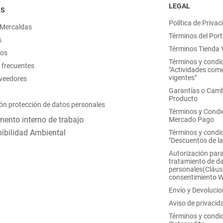
LEGAL
OS
Política de Privac
 Mercaldas
Términos del Port
s
Términos Tienda V
nos
Términos y condi
 frecuentes
"Actividades come
vigentes"
oveedores
Garantías o Camb
Producto
ón protección de datos personales
Términos y Condi
ento interno de trabajo
Mercado Pago
ibilidad Ambiental
Términos y condi
"Descuentos de l
Autorización para
tratamiento de d
personales(Cláus
consentimiento 
Envío y Devoluci
Aviso de privacid
Términos y condi