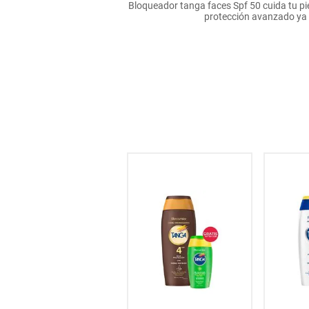
Bloqueador tanga faces Spf 50 cuida tu piel
hogar
protección avanzado ya q
tecnología
moda
deportes
juguetería