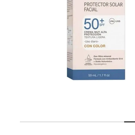
despensa
Arroz
Mantequilla
lácteos y refrigerados
vinos y licores
cuidado del bebé
mascotas
limpieza
cuidado personal
otros