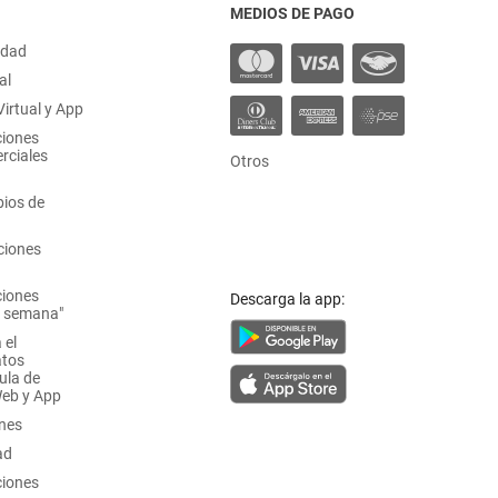
MEDIOS DE PAGO
idad
al
irtual y App
ciones
rciales
Otros
ios de
ciones
ciones
Descarga la app:
a semana"
 el
atos
ula de
Web y App
ones
ad
ciones