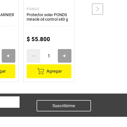
PONDS
NUDE
 GARNIER
Protector solar PONDS
Protector solar NUDE
miracle oil control x40 g
facial fluido SPF60 x50
ml
$
54
.
900
$
55
.
800
$
46
.
665
gar
Agregar
Agregar
Suscribirme