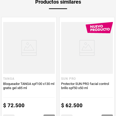
Productos similares
Producto (kg)
PUM - Unidad
Mililitro
de Medida
TANGA
SUN PRO
Bloqueador TANGA spf100 x130 ml
Protector SUN PRO facial control
gratis gel x85 ml
brillo spf50 x50 ml
$
72
.
500
$
62
.
500