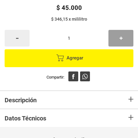
$
45
.
000
$ 346,15
x
mililitro
Agregar
+
Descripción
Bloqueador TANGA crema SPF50 x130 ml
+
Datos Técnicos
Peso Neto
130