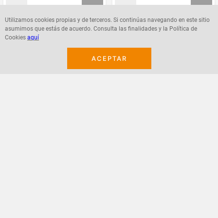
Utilizamos cookies propias y de terceros. Si continúas navegando en este sitio
asumimos que estás de acuerdo. Consulta las finalidades y la Política de
Agregar
Agregar
Cookies
aquí
ACEPTAR
¡Suscribete a nuestro newsletter!
Recibe las ofertas y novedades en tu buzón.
Acepto política de datos, términos y condiciones
Suscribirme