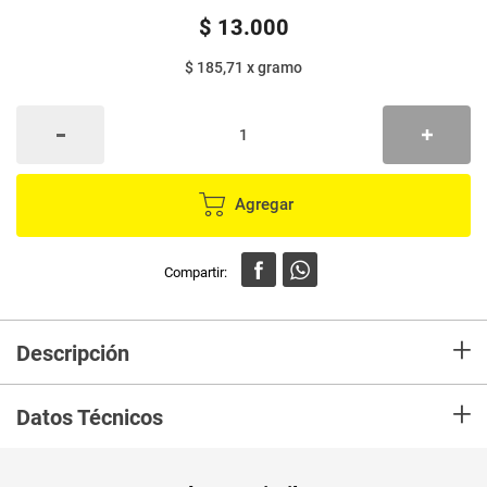
$
13
.
000
$ 185,71
x
gramo
Agregar
+
Descripción
Blondie BITES by milah's macadamia con chocolate negro x70 g
+
Datos Técnicos
Peso Neto
70