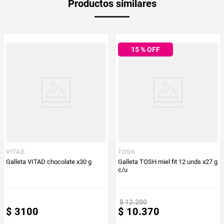
Productos similares
Producto (kg)
PUM - Unidad
Gramo
de Medida
15
% OFF
VITAD
TOSH
Galleta VITAD chocolate x30 g
Galleta TOSH miel fit 12 unds x27 g
c/u
$
12
.
200
$
3100
$
10
.
370