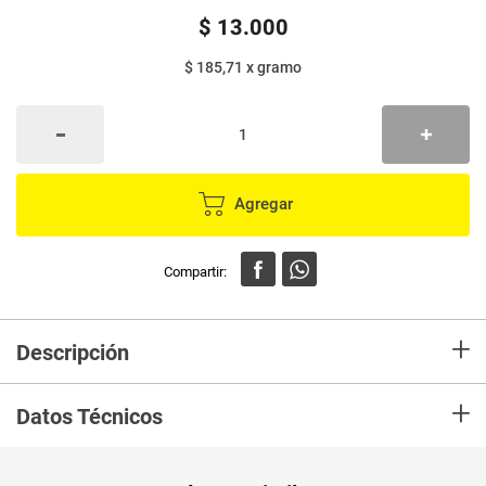
$
13
.
000
$ 185,71
x
gramo
Agregar
+
Descripción
Blondie BITES by milah's macadamia con chocolate de leche x70 g
+
Datos Técnicos
Peso Neto
70