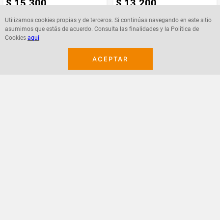
$
15
.
300
$
13
.
200
Utilizamos cookies propias y de terceros. Si continúas navegando en este sitio
asumimos que estás de acuerdo. Consulta las finalidades y la Política de
Cookies
aquí
Agregar
Agregar
ACEPTAR
¡Suscribete a nuestro newsletter!
Recibe las ofertas y novedades en tu buzón.
Acepto política de datos, términos y condiciones
Suscribirme