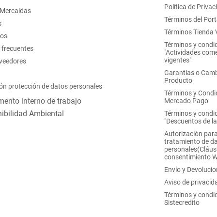
Política de Privac
 Mercaldas
Términos del Port
s
Términos Tienda V
nos
Términos y condi
 frecuentes
"Actividades come
vigentes"
oveedores
Garantías o Camb
Producto
ón protección de datos personales
Términos y Condi
ento interno de trabajo
Mercado Pago
ibilidad Ambiental
Términos y condi
"Descuentos de l
Autorización para
tratamiento de d
personales(Cláus
consentimiento 
Envío y Devoluci
Aviso de privacid
Términos y condi
Sistecredito