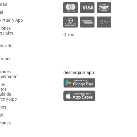
idad
al
irtual y App
ciones
rciales
Otros
ios de
ciones
ciones
Descarga la app:
a semana"
 el
atos
ula de
Web y App
ones
ad
ciones