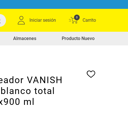
0
Iniciar sesión
Almacenes
Producto Nuevo
eador VANISH
 blanco total
 x900 ml