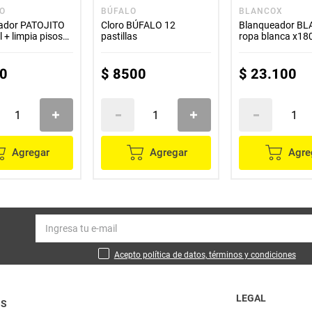
TO
BÚFALO
BLANCOX
ador PATOJITO
Cloro BÚFALO 12
Blanqueador B
 + limpia pisos
pastillas
ropa blanca x18
ropa color x900 
0
$
8500
$
23
.
100
Agregar
Agregar
Agre
Acepto política de datos, términos y condiciones
LEGAL
OS