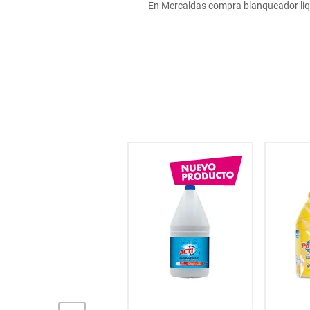
En Mercaldas compra blanqueador liqui
hogar
tecnología
moda
deportes
juguetería