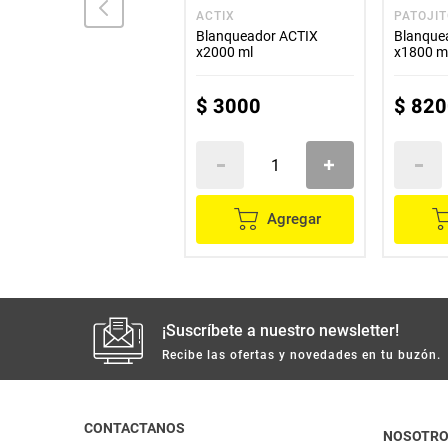
VANISH
ACTIX
PATOJI
Blanqueador VANISH
Blanqueador ACTIX
Blanque
liquido blanco total
x2000 ml
x1800 ml
frasco x900 ml
x500 ml
$
15
.
400
$
3000
$
820
Agregar
Agregar
¡Suscríbete a nuestro newsletter!
Recibe las ofertas y novedades en tu buzón.
CONTACTANOS
NOSOTR