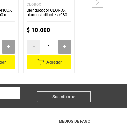
CLOROX
CLOROX
LANCOX
Blanqueador CLOROX
Blanqueador CLOROX
00 ml +
blancos brillantes x930
ropa color original x1800
ml
ml
ml
$
10
.
000
$
17
.
400
gar
Agregar
Agregar
Suscribirme
MEDIOS DE PAGO