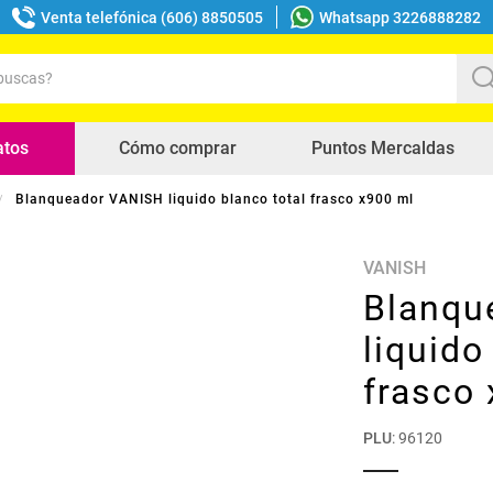
Venta telefónica (606) 8850505
Whatsapp 3226888282
uscas?
s buscados
atos
Cómo comprar
Puntos Mercaldas
Blanqueador VANISH liquido blanco total frasco x900 ml
VANISH
Blanqu
liquido
frasco
PLU
:
96120