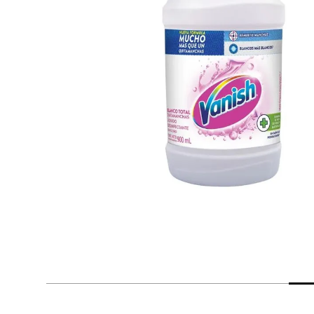
despensa
Arroz
Mantequilla
lácteos y refrigerados
vinos y licores
cuidado del bebé
mascotas
limpieza
cuidado personal
otros