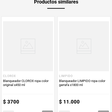
Productos similares
medida
PUM - Medida
1800
Peso Neto
1800
Producto (kg)
PUM - Unidad
Mililitro
de Medida
CLOROX
LIMPIDO
Blanqueador CLOROX ropa color
Blanqueador LIMPIDO ropa color
original x450 ml
garrafa x1800 ml
$
3700
$
11
.
000