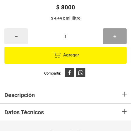
$
8000
$ 4,44
x
mililitro
Agregar
+
Descripción
En mercaldas compra Blanqueador BLANCOX primaveral x1800 ml
+
Datos Técnicos
Unidad de
ml