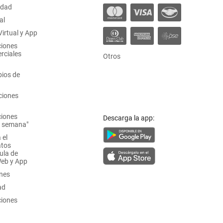
idad
al
irtual y App
ciones
rciales
Otros
ios de
ciones
ciones
Descarga la app:
a semana"
 el
atos
ula de
Web y App
ones
ad
ciones