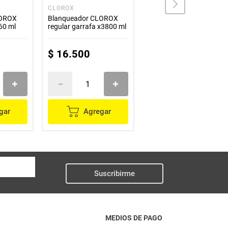
CLOROX
BÚFALO
LOROX
Blanqueador CLOROX
Cloro BÚFALO 12
460 ml
regular garrafa x3800 ml
pastillas
$
16
.
500
$
8500
gar
Agregar
Agregar
Suscribirme
MEDIOS DE PAGO