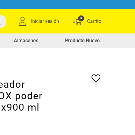
0
Iniciar sesión
Almacenes
Producto Nuevo
eador
OX poder
 x900 ml