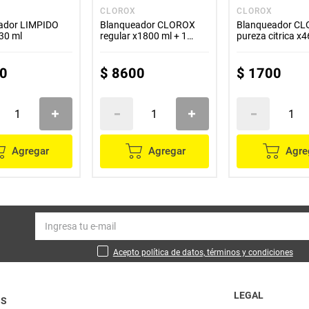
O
CLOROX
CLOROX
ador LIMPIDO
Blanqueador CLOROX
Blanqueador C
30 ml
regular x1800 ml + 1
pureza citrica x
x460 ml precio especial
0
$
8600
$
1700
Agregar
Agregar
Agre
Acepto política de datos, términos y condiciones
LEGAL
OS