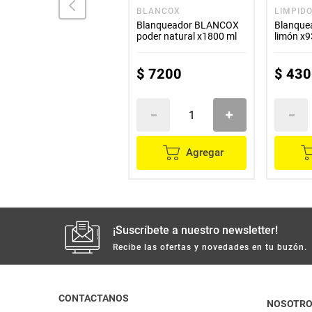
VANISH
BLANCOX
LIMPID
Blanqueador liquido
Blanqueador BLANCOX
Blanque
VANISH proteccion color
poder natural x1800 ml
limón x9
frasco x1800 ml
$
27
.
300
$
7200
$
430
Agregar
Agregar
¡Suscríbete a nuestro newsletter!
Recibe las ofertas y novedades en tu buzón.
CONTACTANOS
NOSOTR