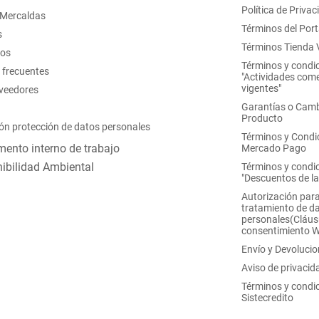
Política de Privac
 Mercaldas
Términos del Port
s
Términos Tienda V
nos
Términos y condi
 frecuentes
"Actividades come
vigentes"
oveedores
Garantías o Camb
Producto
ón protección de datos personales
Términos y Condi
ento interno de trabajo
Mercado Pago
ibilidad Ambiental
Términos y condi
"Descuentos de l
Autorización para
tratamiento de d
personales(Cláus
consentimiento 
Envío y Devoluci
Aviso de privacid
Términos y condi
Sistecredito