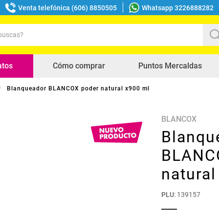
Venta telefónica (606) 8850505
Whatsapp 3226888282
uscas?
s buscados
atos
Cómo comprar
Puntos Mercaldas
Blanqueador BLANCOX poder natural x900 ml
BLANCOX
Blanqu
BLANC
natural
PLU
:
139157