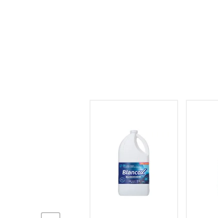
hogar
tecnología
moda
deportes
juguetería