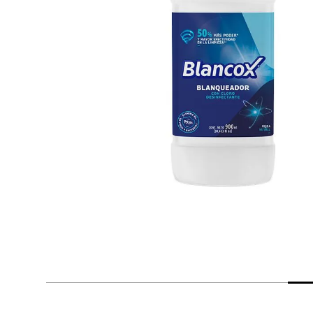
despensa
Arroz
Mantequilla
lácteos y refrigerados
vinos y licores
cuidado del bebé
mascotas
limpieza
cuidado personal
otros