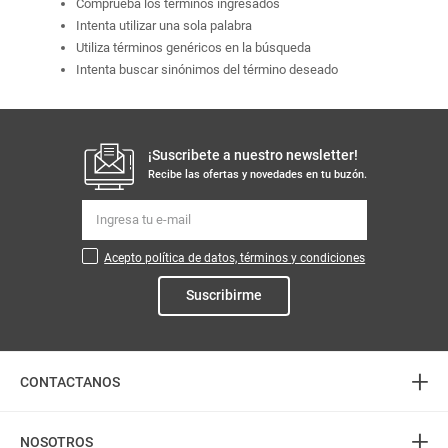
Comprueba los términos ingresados
Intenta utilizar una sola palabra
Utiliza términos genéricos en la búsqueda
Intenta buscar sinónimos del término deseado
¡Suscribete a nuestro newsletter!
Recibe las ofertas y novedades en tu buzón.
Acepto política de datos, términos y condiciones
Suscribirme
+
CONTACTANOS
+
Atención telefónica
NOSOTROS