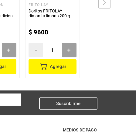
ON
FRITO LAY
DORITAS
Doritos FRITOLAY
Pasabocas DORITAS
dicional
dimanita limon x200 g
x200 g
$
9600
$
6000
gar
Agregar
Agregar
Suscribirme
MEDIOS DE PAGO