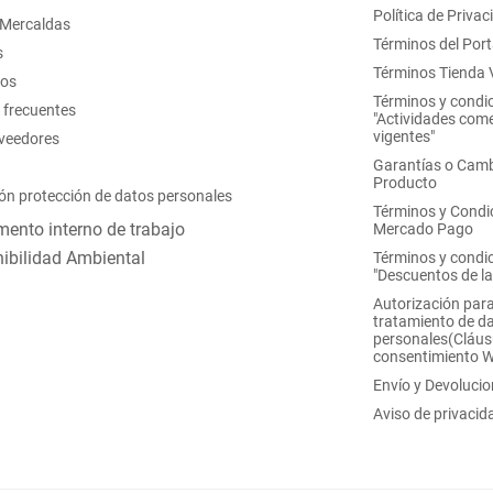
Política de Privac
 Mercaldas
Términos del Port
s
Términos Tienda V
nos
Términos y condi
 frecuentes
"Actividades come
vigentes"
oveedores
Garantías o Camb
Producto
ón protección de datos personales
Términos y Condi
ento interno de trabajo
Mercado Pago
ibilidad Ambiental
Términos y condi
"Descuentos de l
Autorización para
tratamiento de d
personales(Cláus
consentimiento 
Envío y Devoluci
Aviso de privacid