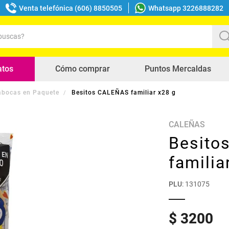
Venta telefónica (606) 8850505
Whatsapp 3226888282
uscas?
s buscados
atos
Cómo comprar
Puntos Mercaldas
bocas en Paquete
Besitos CALEÑAS familiar x28 g
CALEÑAS
Besito
familia
PLU
:
131075
$
3200