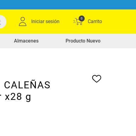
0
Iniciar sesión
Almacenes
Producto Nuevo
s CALEÑAS
r x28 g