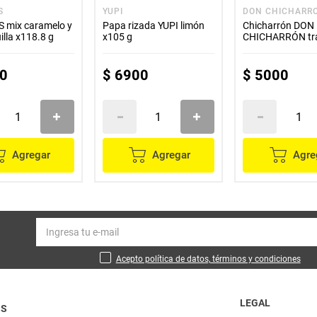
S
YUPI
DON CHICHARR
 mix caramelo y
Papa rizada YUPI limón
Chicharrón DON
lla x118.8 g
x105 g
CHICHARRÓN tra
x35 g
0
$
6900
$
5000
Agregar
Agregar
Agre
Acepto política de datos, términos y condiciones
LEGAL
OS