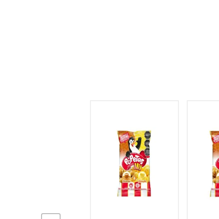
hogar
tecnología
moda
deportes
juguetería