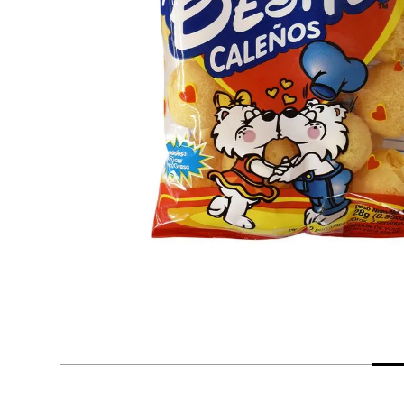
despensa
Arroz
Mantequilla
lácteos y refrigerados
vinos y licores
cuidado del bebé
mascotas
limpieza
cuidado personal
otros