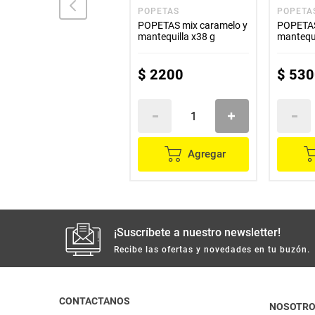
PRINGLES
POPETAS
POPETA
Papas PRINGLES queso
POPETAS mix caramelo y
POPETAS
x124 g
mantequilla x38 g
mantequi
$
16
.
200
$
2200
$
530
Agregar
Agregar
¡Suscríbete a nuestro newsletter!
Recibe las ofertas y novedades en tu buzón.
CONTACTANOS
NOSOTR