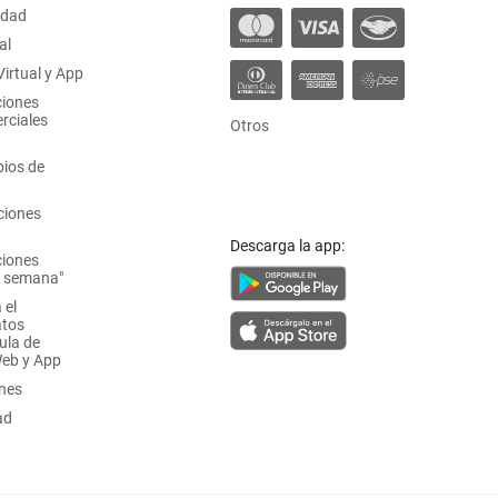
idad
al
irtual y App
ciones
rciales
Otros
ios de
ciones
Descarga la app:
ciones
a semana"
 el
atos
ula de
Web y App
ones
ad