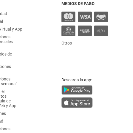
MEDIOS DE PAGO
idad
al
irtual y App
ciones
rciales
Otros
ios de
ciones
ciones
Descarga la app:
a semana"
 el
atos
ula de
Web y App
ones
ad
ciones