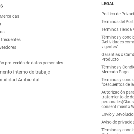
LEGAL
OS
Política de Privac
 Mercaldas
Términos del Port
s
Términos Tienda V
nos
Términos y condi
 frecuentes
"Actividades come
vigentes"
oveedores
Garantías o Camb
Producto
ón protección de datos personales
Términos y Condi
ento interno de trabajo
Mercado Pago
ibilidad Ambiental
Términos y condi
"Descuentos de l
Autorización para
tratamiento de d
personales(Cláus
consentimiento 
Envío y Devoluci
Aviso de privacid
Términos y condi