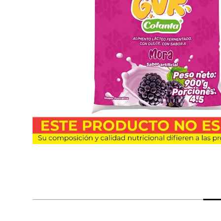
despensa
Arroz
Mantequilla
lácteos y refrigerados
vinos y licores
cuidado del bebé
mascotas
limpieza
cuidado personal
otros