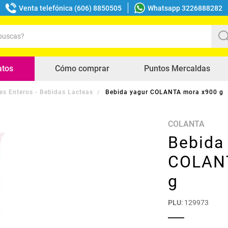
Venta telefónica (606) 8850505
Whatsapp 3226888282
uscas?
s buscados
atos
Cómo comprar
Puntos Mercaldas
es Enteros - Bebidas Lacteas
Bebida yagur COLANTA mora x900 g
COLANTA
Bebida
COLAN
g
PLU
:
129973