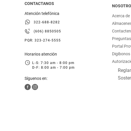
CONTACTANOS
NOSOTR
Atención telefónica
Acerca de
322-688-8282
Almacene
Contacte
(606) 8850505
Preguntas
PQR: 323-274-5555
Portal Pr
Digibonos
Horarios atención
Autorizaci
L-S: 7:30 am - 8:00 pm
D-F: 8:00 am - 7:00 pm
Reglam
Sosten
Síguenos en: