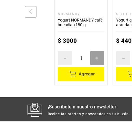
ALPINA
NORMANDY
SELETTI
Yogurt ALPINA original
Yogurt NORMANDY café
Yogurt g
melocotón x200 g
buendia x180 g
arándan
$
3600
$
3000
$
440
Agregar
Agregar
¡Suscríbete a nuestro newsletter!
Recibe las ofertas y novedades en tu buzón.