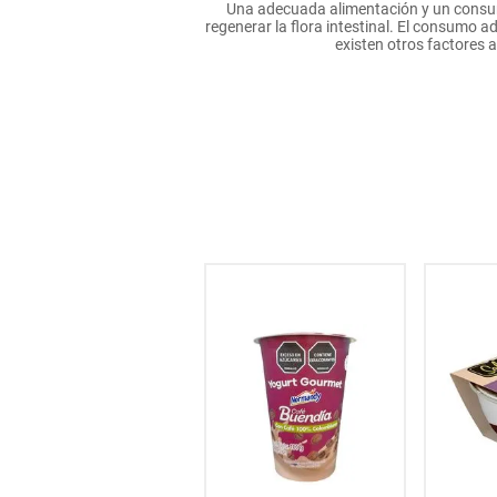
Una adecuada alimentación y un consum
hogar
regenerar la flora intestinal. El consumo 
existen otros factores ad
tecnología
moda
deportes
juguetería