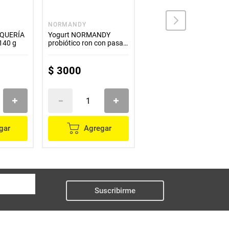
NORMANDY
COLANTA
LQUERÍA
Yogurt NORMANDY
Yogurt COLANTA piña
x140 g
probiótico ron con pasas
x200 g
x180 g
$
3000
$
3300
gar
Agregar
Agregar
Suscribirme