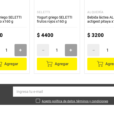
SELETTI
ALQUERÍA
riego SELETTI
Yogurt griego SELETTI
Bebida láctea A
o x160 g
frutos rojos x160 g
actigest pitaya 
0
$
4400
$
3200
Agregar
Agregar
Agre
Acepto política de datos, términos y condiciones