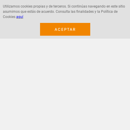
Utilizamos cookies propias y de terceros. Si continúas navegando en este sitio
asumimos que estás de acuerdo. Consulta las finalidades y la Política de
Agregar
Agregar
Cookies
aquí
ACEPTAR
¡Suscribete a nuestro newsletter!
Recibe las ofertas y novedades en tu buzón.
Acepto política de datos, términos y condiciones
Suscribirme
+
CONTACTANOS