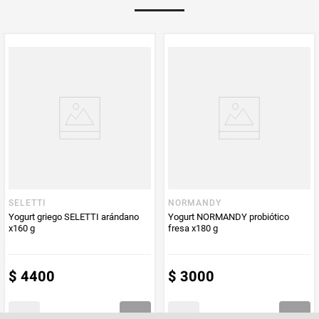
Multiplicador
1
PUM - Medida
150
Peso Neto
150
Producto (kg)
PUM - Unidad
Mililitro
de Medida
SELETTI
NORMANDY
Yogurt griego SELETTI arándano
Yogurt NORMANDY probiótico
x160 g
fresa x180 g
$
4400
$
3000