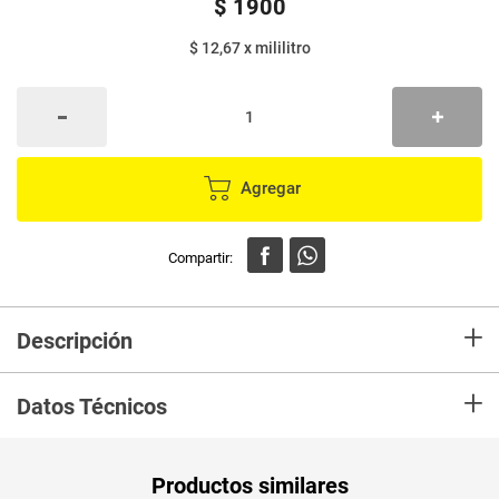
$
1900
$ 12,67
x
mililitro
Agregar
+
Descripción
Bebida láctea cremosa con deliciosos sabores a frutas, con buen
+
contenido de yogurt que aportan proteínas y nutrientes.
ESTE
PRODUCTO
Datos Técnicos
NO ES LECHE
Unidad de
un
Productos similares
medida