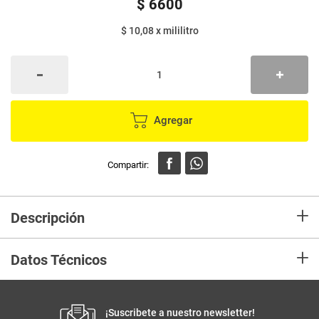
$
6600
$ 10,08
x
mililitro
Agregar
+
Descripción
Bebida HIDRA TAO mora azul x600 ml
+
Datos Técnicos
Peso Neto
655
Producto (kg)
¡Suscribete a nuestro newsletter!