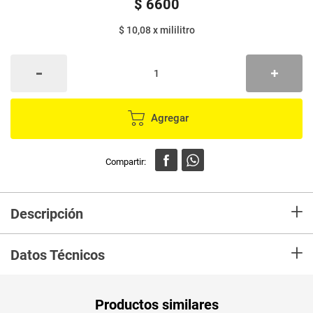
$
6600
$ 10,08
x
mililitro
Agregar
+
Descripción
Bebida HIDRA TAO coco-limón x600 ml
+
Datos Técnicos
Peso Neto
655
Productos similares
Producto (kg)