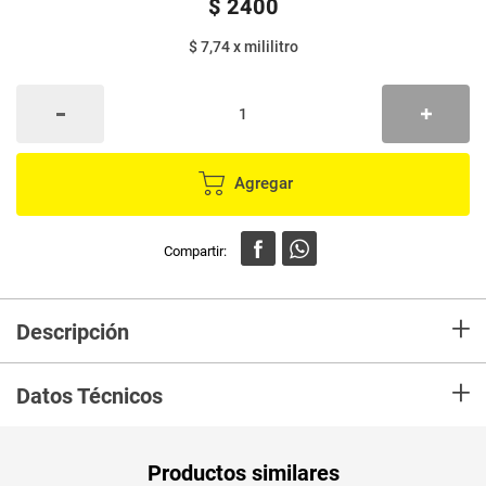
$
2400
$ 7,74
x
mililitro
Agregar
+
Descripción
En mercaldas compra Bebida energizante SPEED MAX x310 ml
+
Datos Técnicos
Unidad de
ml
Productos similares
medida