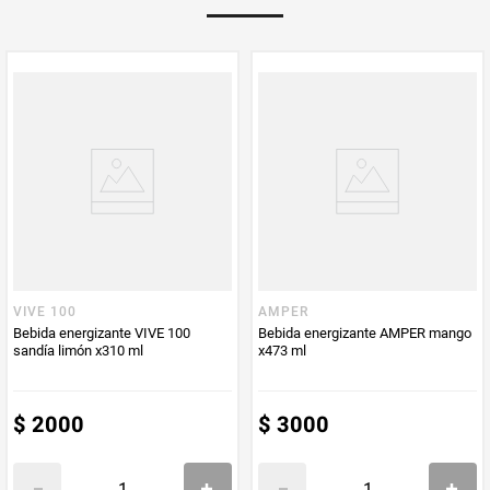
Multiplicador
1
PUM - Medida
310
Peso Neto
310
Producto (kg)
PUM - Unidad
Mililitro
de Medida
VIVE 100
AMPER
Bebida energizante VIVE 100
Bebida energizante AMPER mango
sandía limón x310 ml
x473 ml
$
2000
$
3000