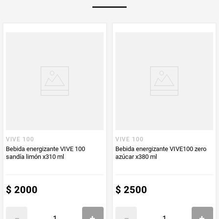
sensibles a la cafeína.
Multiplicador
1
PUM - Medida
250
Peso Neto
250
Producto (kg)
PUM - Unidad
Mililitro
de Medida
VIVE 100
VIVE 100
Bebida energizante VIVE 100
Bebida energizante VIVE100 zero
sandía limón x310 ml
azúcar x380 ml
$
2000
$
2500