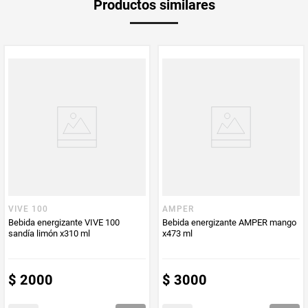
Productos similares
medida
Multiplicador
1
PUM - Medida
1000
Peso Neto
1000
Producto (kg)
PUM - Unidad
Mililitro
de Medida
VIVE 100
AMPER
Bebida energizante VIVE 100
Bebida energizante AMPER mango
sandía limón x310 ml
x473 ml
$
2000
$
3000