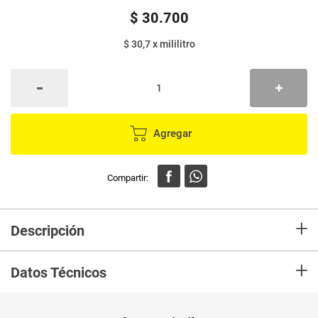
$
30
.
700
$ 30,7
x
mililitro
Agregar
+
Descripción
Red Bull Energy Drink es reconocida en todo el mundo por atletas,
+
estudiantes y en profesiones de alto desempeño, además de ser usada
Datos Técnicos
durante largas horas de manejo.
Unidad de
ml