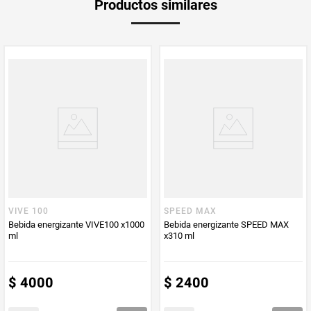
Productos similares
Producto (kg)
PUM - Unidad
Mililitro
de Medida
VIVE 100
SPEED MAX
Bebida energizante VIVE100 x1000
Bebida energizante SPEED MAX
ml
x310 ml
$
4000
$
2400