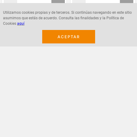
Utilizamos cookies propias y de terceros. Si continúas navegando en este sitio
asumimos que estás de acuerdo. Consulta las finalidades y la Política de
Agregar
Agregar
Cookies
aquí
ACEPTAR
¡Suscribete a nuestro newsletter!
Recibe las ofertas y novedades en tu buzón.
Acepto política de datos, términos y condiciones
Suscribirme