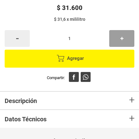
$
31
.
600
$ 31,6
x
mililitro
Agregar
+
Descripción
Red Bull Energy Drink es reconocida en todo el mundo por atletas,
+
estudiantes y en profesiones de alto desempeño, además de ser usada
Datos Técnicos
durante largas horas de manejo.
Peso Neto
1000