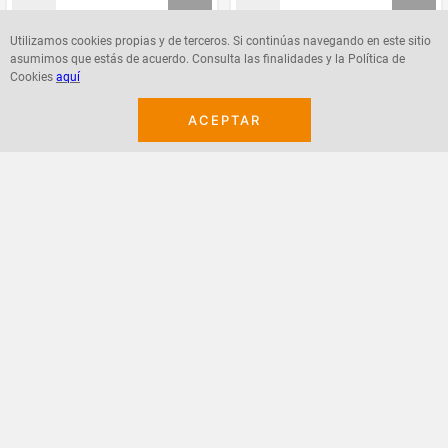
Utilizamos cookies propias y de terceros. Si continúas navegando en este sitio
asumimos que estás de acuerdo. Consulta las finalidades y la Política de
Agregar
Agregar
Cookies
aquí
ACEPTAR
¡Suscribete a nuestro newsletter!
Recibe las ofertas y novedades en tu buzón.
Acepto política de datos, términos y condiciones
Suscribirme