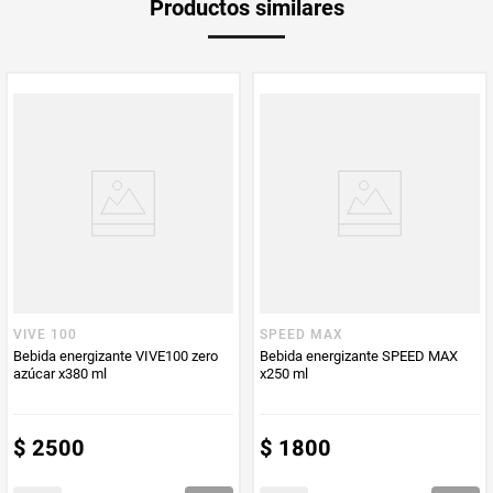
Productos similares
medida
Multiplicador
1
PUM - Medida
473
Peso Neto
473
Producto (kg)
PUM - Unidad
Mililitro
de Medida
VIVE 100
SPEED MAX
Bebida energizante VIVE100 zero
Bebida energizante SPEED MAX
azúcar x380 ml
x250 ml
$
2500
$
1800