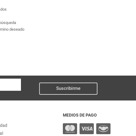
ados
a búsqueda
érmino deseado
Suscribirme
MEDIOS DE PAGO
idad
al