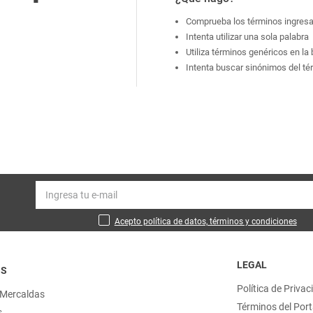
Comprueba los términos ingres
Intenta utilizar una sola palabra
Utiliza términos genéricos en l
Intenta buscar sinónimos del t
Acepto política de datos, términos y condiciones
LEGAL
OS
Política de Privac
 Mercaldas
Términos del Port
s