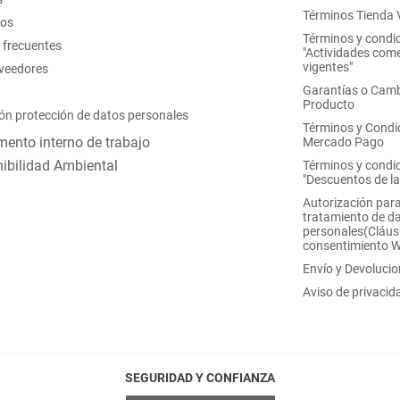
Términos Tienda V
nos
Términos y condi
 frecuentes
"Actividades come
vigentes"
oveedores
Garantías o Camb
Producto
ón protección de datos personales
Términos y Condi
ento interno de trabajo
Mercado Pago
ibilidad Ambiental
Términos y condi
"Descuentos de l
Autorización para
tratamiento de d
personales(Cláus
consentimiento 
Envío y Devoluci
Aviso de privacid
SEGURIDAD Y CONFIANZA