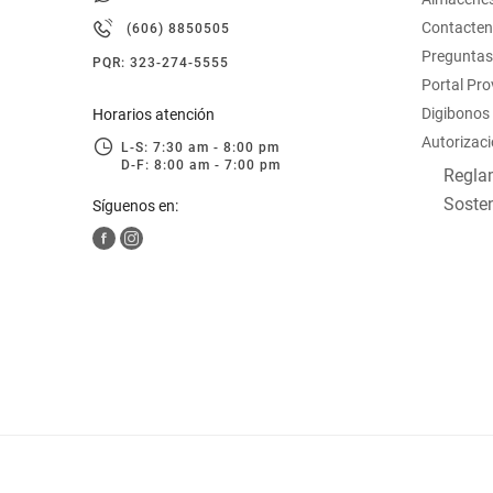
hogar
Contacte
(606) 8850505
Preguntas
PQR: 323-274-5555
tecnología
Portal Pr
Digibonos
Horarios atención
Autorizaci
moda
L-S: 7:30 am - 8:00 pm
D-F: 8:00 am - 7:00 pm
Reglam
Sosten
Síguenos en:
deportes
juguetería