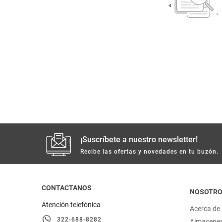
despensa
Arroz
Aceite
lácteos y refrigerados
vinos y licores
cuidado del bebé
mascotas
¡Suscríbete a nuestro newsletter!
limpieza
Recibe las ofertas y novedades en tu buzón.
cuidado personal
CONTACTANOS
NOSOTR
otros
Atención telefónica
Acerca de
322-688-8282
Almacene