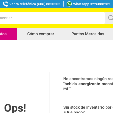
Venta telefónica (606) 8850505
Whatsapp 3226888282
uscas?
s buscados
atos
Cómo comprar
Puntos Mercaldas
No encontramos ningún res
"
bebida-energizante-monst
ml-
"
Sin stock de inventario po
¿Qué hago?