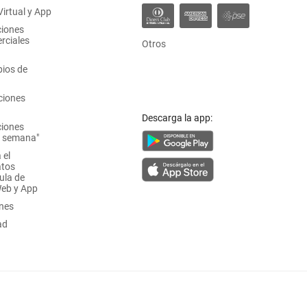
irtual y App
ciones
rciales
Otros
ios de
ciones
Descarga la app:
ciones
a semana"
 el
atos
ula de
Web y App
ones
ad