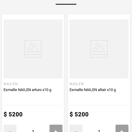
Multiplicador
1
PUM - Medida
10
Peso Neto
10
Producto (kg)
PUM - Unidad
Gramo
de Medida
NAILEN
NAILEN
Esmalte NAILEN arturo x10 g
Esmalte NAILEN altair x10 g
$
5200
$
5200