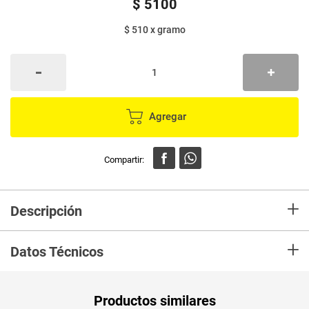
$
5100
$ 510
x
gramo
Agregar
+
Descripción
La base para uñas 5 en 1 de Nailen, promueve el crecimiento saludable de
+
las uñas a la vez que las fortalece, previene manchas y ayuda a que las
Datos Técnicos
uñas no se quiebren fácilmente.
Unidad de
un
Productos similares
medida