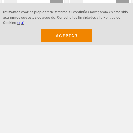
Utilizamos cookies propias y de terceros. Si continúas navegando en este sitio
asumimos que estás de acuerdo. Consulta las finalidades y la Política de
Agregar
Agregar
Cookies
aquí
ACEPTAR
¡Suscribete a nuestro newsletter!
Recibe las ofertas y novedades en tu buzón.
Acepto política de datos, términos y condiciones
Suscribirme