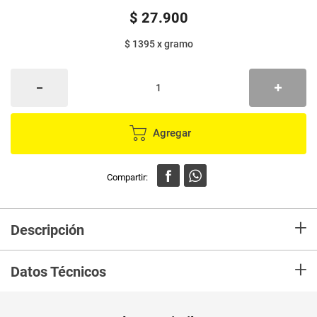
$
27
.
900
$ 1395
x
gramo
Agregar
+
Descripción
En mercaldas compra Base liquida MASGLO real perfect medio 1 x20 g
+
Datos Técnicos