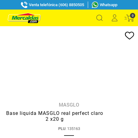
Venta telefónica (606) 8850505
Whatsapp
0
MASGLO
Base liquida MASGLO real perfect claro
2 x20 g
PLU
:
135163