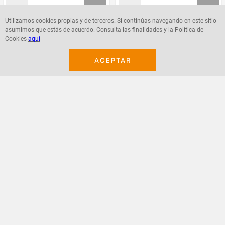
Utilizamos cookies propias y de terceros. Si continúas navegando en este sitio
asumimos que estás de acuerdo. Consulta las finalidades y la Política de
Agregar
Agregar
Cookies
aquí
ACEPTAR
¡Suscribete a nuestro newsletter!
Recibe las ofertas y novedades en tu buzón.
Acepto política de datos, términos y condiciones
Suscribirme