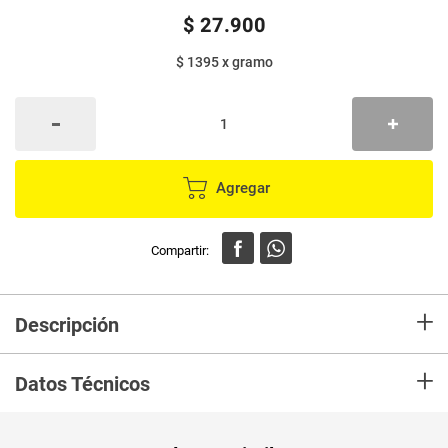
$
27
.
900
$ 1395
x
gramo
Agregar
+
Descripción
En mercaldas compra Base liquida MASGLO real perfect claro 2 x20 g
+
Datos Técnicos