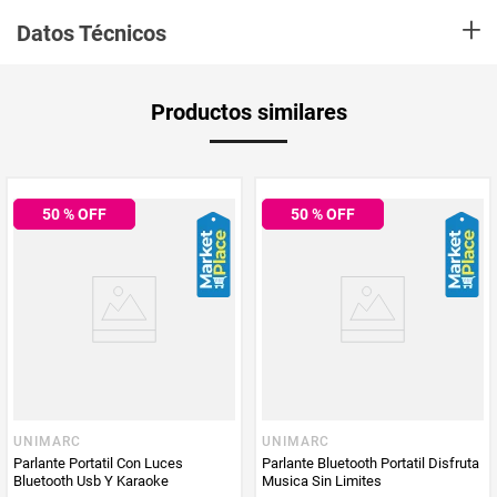
barra de sonido inalámbrica de 2.0 canales y 40W de potencia Subwoofer
+
Integrado: Para profundizar y escuchar todo en 1 Conexión Bluetooth:
Datos Técnicos
conecta tus dispositivos sin cables DTS Virtual: mejora tu experiencia de
sonido envolvente 3D
Referencia
HW-C400
Productos similares
Potencia
220v
Aplica Compra
50
% OFF
50
% OFF
Solo aplica domicilio
y Recoge en
Tienda
Tiempo de
5 días hábiles
entrega
Producto
Pallevarlo
Enviado Por
UNIMARC
UNIMARC
Parlante Portatil Con Luces
Parlante Bluetooth Portatil Disfruta
Vendido por
Pallevarlo
Bluetooth Usb Y Karaoke
Musica Sin Limites