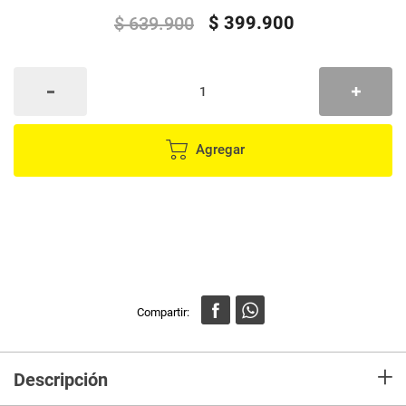
$
399
.
900
$
639
.
900
Agregar
+
Descripción