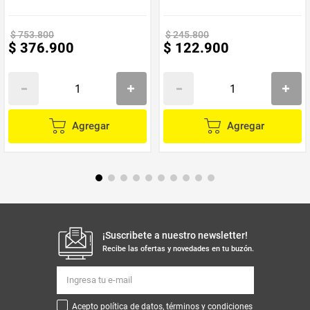
Marca
Samsung
$
753
.
800
$
245
.
800
$
376
.
900
$
122
.
900
Agregar
Agregar
¡Suscribete a nuestro newsletter!
Recibe las ofertas y novedades en tu buzón.
Acepto política de datos, términos y condiciones