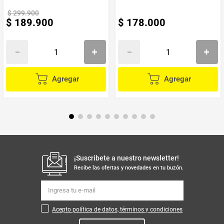
$
299
.
900
$
189
.
900
$
178
.
000
Agregar
Agregar
¡Suscribete a nuestro newsletter!
Recibe las ofertas y novedades en tu buzón.
Acepto política de datos, términos y condiciones