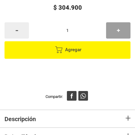
$
304
.
900
Agregar
+
Descripción
Tipo:
Barra de Sonido
Potencia:
50 Watts