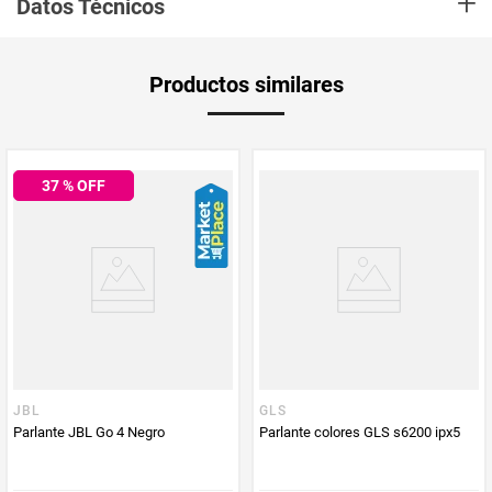
+
Datos Técnicos
Conectividad:
USB, Bluetooth, HDMI, Optico
SubWoofer:
No
Aplica Compra
Solo aplica domicilio
Productos similares
y Recoge en
Tienda
Tiempo de
5 días hábiles
entrega
37
% OFF
Producto
Mastronics
Enviado Por
Vendido por
Mastronics
Marca
KALLEY
JBL
GLS
Parlante JBL Go 4 Negro
Parlante colores GLS s6200 ipx5