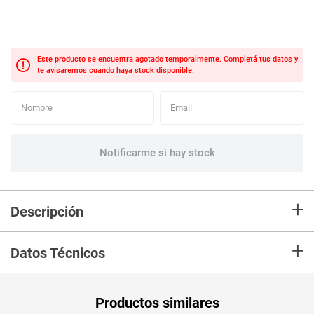
+
Descripción
En mercaldas compra Barra caramelo KICK crispy 12 unds x138 g
+
Datos Técnicos
Unidad de
gr
Productos similares
medida