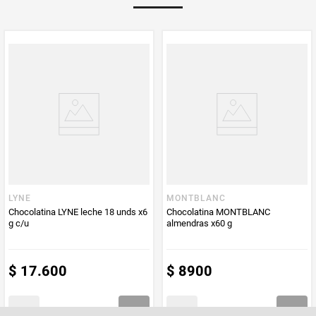
Multiplicador
1
PUM - Medida
138
Peso Neto
138
Producto (kg)
PUM - Unidad
Gramo
de Medida
LYNE
MONTBLANC
Chocolatina LYNE leche 18 unds x6
Chocolatina MONTBLANC
g c/u
almendras x60 g
$
17
.
600
$
8900