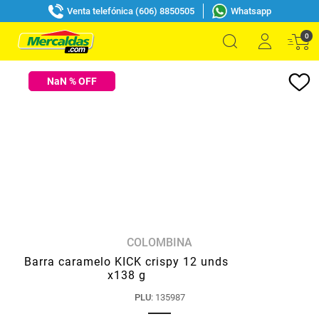
Venta telefónica (606) 8850505
Whatsapp
0
NaN
% OFF
COLOMBINA
Barra caramelo KICK crispy 12 unds
x138 g
PLU
:
135987