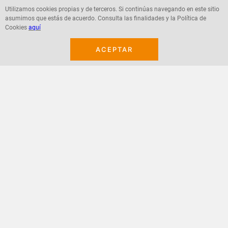
Utilizamos cookies propias y de terceros. Si continúas navegando en este sitio
asumimos que estás de acuerdo. Consulta las finalidades y la Política de
Agregar
Agregar
Cookies
aquí
ACEPTAR
¡Suscribete a nuestro newsletter!
Recibe las ofertas y novedades en tu buzón.
Acepto política de datos, términos y condiciones
Suscribirme
+
CONTACTANOS