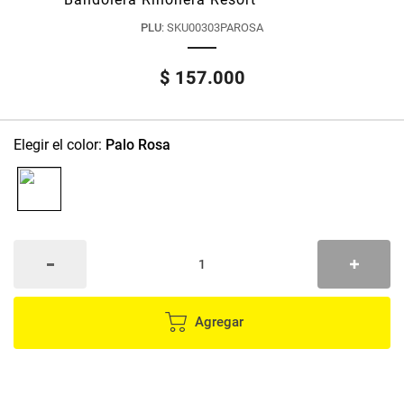
PLU
:
SKU00303PAROSA
$
157
.
000
:
Palo Rosa
Agregar