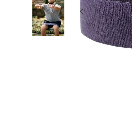
despensa
Arroz
Aceite
lácteos y refrigerados
vinos y licores
cuidado del bebé
mascotas
limpieza
cuidado personal
otros