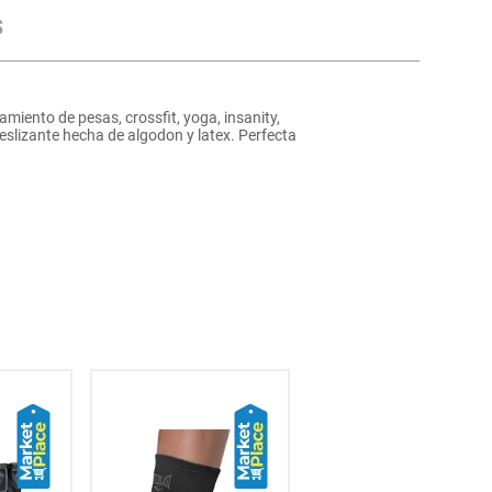
s
miento de pesas, crossfit, yoga, insanity,
deslizante hecha de algodon y latex. Perfecta
NaN
% OFF