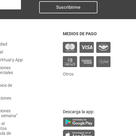
Suscribirme
MEDIOS DE PAGO
idad
al
irtual y App
ciones
rciales
Otros
ios de
ciones
ciones
Descarga la app:
a semana"
 el
atos
ula de