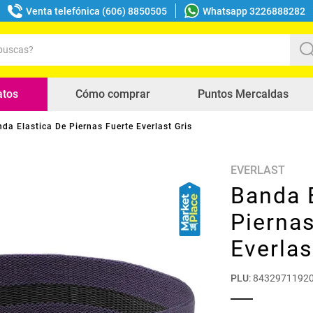
Venta telefónica (606) 8850505
Whatsapp 3226888282
uscas?
s buscados
atos
Cómo comprar
Puntos Mercaldas
da Elastica De Piernas Fuerte Everlast Gris
EVERLAST
Banda 
Piernas
Everlas
PLU
:
8432971192