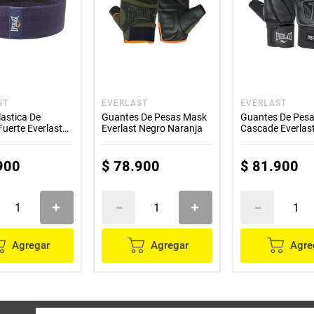
ST
EVERLAST
EVERLAST
astica De
Guantes De Pesas Mask
Guantes De Pes
Fuerte Everlast
Everlast Negro Naranja
Cascade Everlas
900
$
78
.
900
$
81
.
900
Agregar
Agregar
Agre