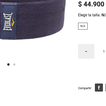
$
44
.
900
:
N/
N/A