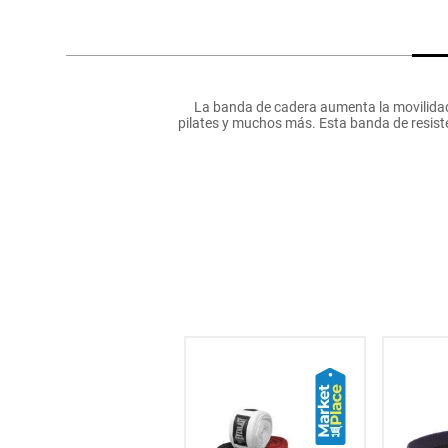
hogar
tecnología
La banda de cadera aumenta la movilidad, 
pilates y muchos más. Esta banda de resisten
moda
deportes
juguetería
NaN
% OFF