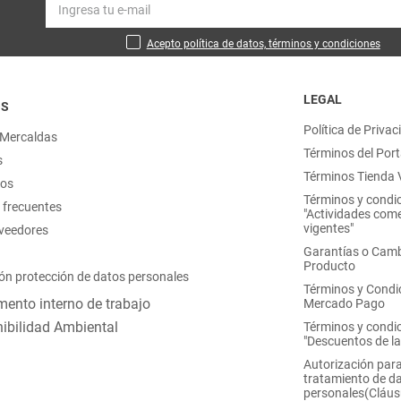
Acepto política de datos, términos y condiciones
LEGAL
OS
Política de Privac
 Mercaldas
Términos del Port
s
Términos Tienda V
nos
Términos y condi
 frecuentes
"Actividades come
vigentes"
oveedores
Garantías o Camb
Producto
ón protección de datos personales
Términos y Condi
ento interno de trabajo
Mercado Pago
ibilidad Ambiental
Términos y condi
"Descuentos de l
Autorización para
tratamiento de d
personales(Cláus