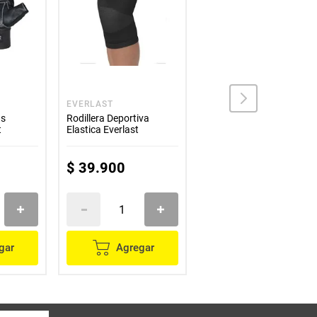
EVERLAST
GENERICO
as
Rodillera Deportiva
Set De Bandas Cinta
t
Elastica Everlast
Caucho Elasticas Para
Ejercico
$
39
.
900
No
Disponible
gar
Agregar