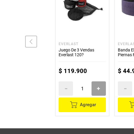
GENERICO
EVERLAST
EVERLA
Set De Bandas Cinta
Juego De 3 Vendas
Banda El
Caucho Elasticas Para
Everlast 120?
Piernas 
Ejercico
Gris
$
119
.
900
$
44
.
No
Disponible
Agregar