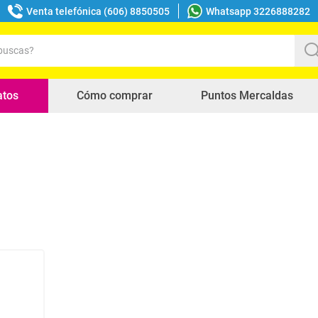
Venta telefónica (606) 8850505
Whatsapp 3226888282
uscas?
s buscados
atos
Cómo comprar
Puntos Mercaldas