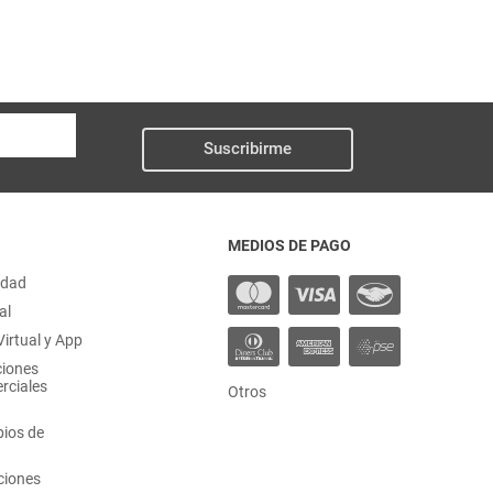
Suscribirme
MEDIOS DE PAGO
idad
al
irtual y App
ciones
rciales
Otros
ios de
ciones