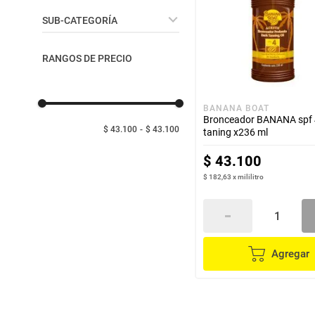
despensa
Arroz
Cuidado de la piel
SUB-CATEGORÍA
Aceite
lácteos y refrigerados
Protección Solar
RANGOS DE PRECIO
vinos y licores
BANANA BOAT
Bronceador BANANA spf 
cuidado del bebé
$ 43.100
$ 43.100
taning x236 ml
$
43
.
100
mascotas
$ 182,63
x
mililitro
limpieza
cuidado personal
Agregar
otros