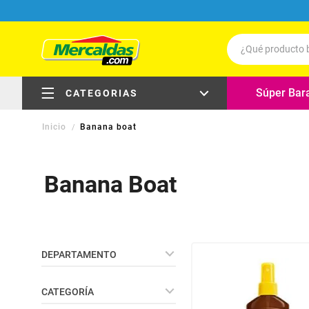
¿Qué producto b
Términos má
Súper Bar
CATEGORIAS
Leche
Banana boat
Carne
electrodomésticos
Queso
Banana Boat
Huevos
carnes, pollo y pescado
Cafe
carnes frías, embutidos y
delicatessen
Agua
DEPARTAMENTO
Pollo
frutas y verduras
Droguería
Galletas
CATEGORÍA