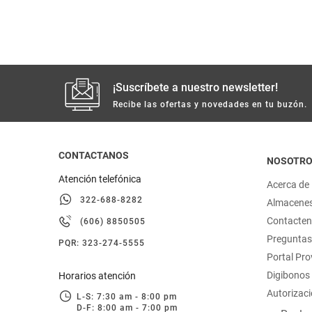
hogar
tecnología
¡Suscríbete a nuestro newsletter!
moda
Recibe las ofertas y novedades en tu buzón.
deportes
CONTACTANOS
NOSOTR
juguetería
Atención telefónica
Acerca de
322-688-8282
Almacene
Contacte
(606) 8850505
Preguntas
PQR: 323-274-5555
Portal Pr
Digibonos
Horarios atención
Autorizaci
L-S: 7:30 am - 8:00 pm
D-F: 8:00 am - 7:00 pm