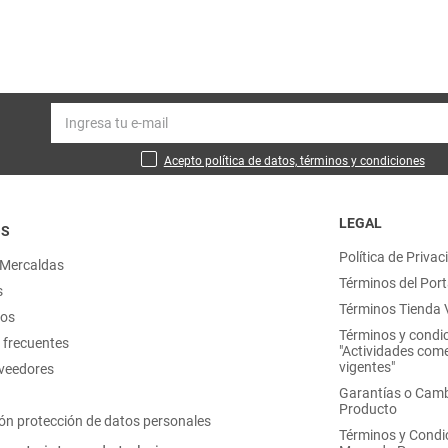
Acepto política de datos, términos y condiciones
LEGAL
OS
Política de Privac
 Mercaldas
Términos del Port
s
Términos Tienda V
nos
Términos y condi
 frecuentes
"Actividades come
vigentes"
oveedores
Garantías o Camb
Producto
ón protección de datos personales
Términos y Condi