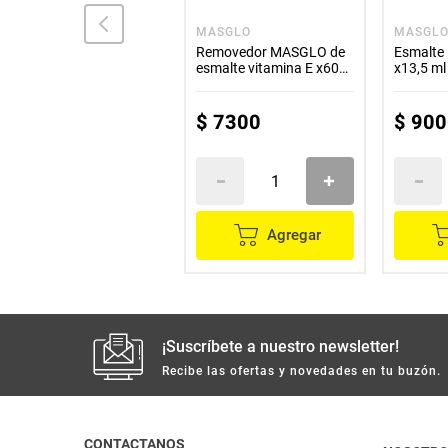
NAILEN
MASGLO
MASGL
Removedor NAILEN
Removedor MASGLO de
Esmalte
vitamina E x30 ml
esmalte vitamina E x60
x13,5 ml
ml
$
5200
$
7300
$
900
Agregar
Agregar
¡Suscríbete a nuestro newsletter!
Recibe las ofertas y novedades en tu buzón.
CONTACTANOS