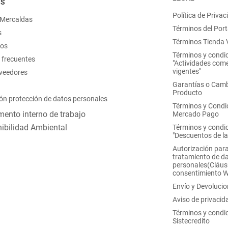
OS
Política de Privac
 Mercaldas
Términos del Port
s
Términos Tienda V
nos
Términos y condi
 frecuentes
"Actividades come
vigentes"
oveedores
Garantías o Camb
Producto
ón protección de datos personales
Términos y Condi
ento interno de trabajo
Mercado Pago
ibilidad Ambiental
Términos y condi
"Descuentos de l
Autorización para
tratamiento de d
personales(Cláus
consentimiento 
Envío y Devoluci
Aviso de privacid
Términos y condi
Sistecredito