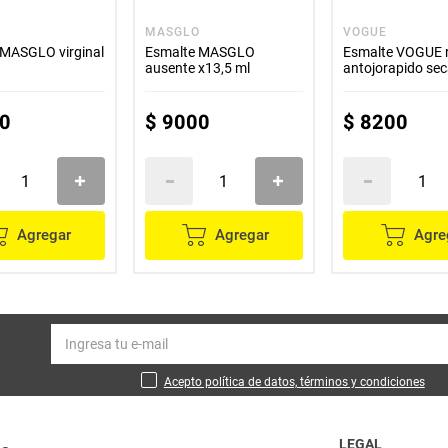
O
MASGLO
VOGUE
 MASGLO virginal
Esmalte MASGLO
Esmalte VOGUE 
ausente x13,5 ml
antojorapido se
ml
0
$
9000
$
8200
Agregar
Agregar
Agre
Acepto política de datos, términos y condiciones
LEGAL