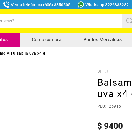
Venta telefónica (606) 8850505
Whatsapp 3226888282
uscas?
s buscados
atos
Cómo comprar
Puntos Mercaldas
mo VITU sabila uva x4 g
VITU
Balsam
uva x4
PLU
:
125915
$
9400