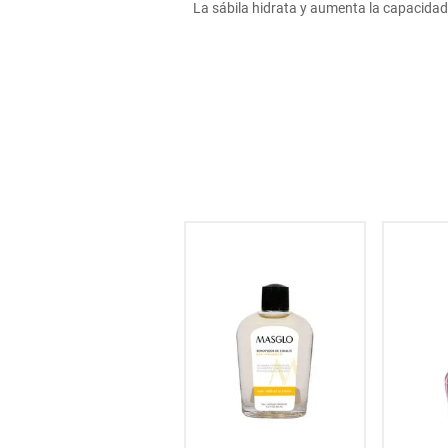
La sábila hidrata y aumenta la capacidad d
hogar
tecnología
moda
deportes
juguetería