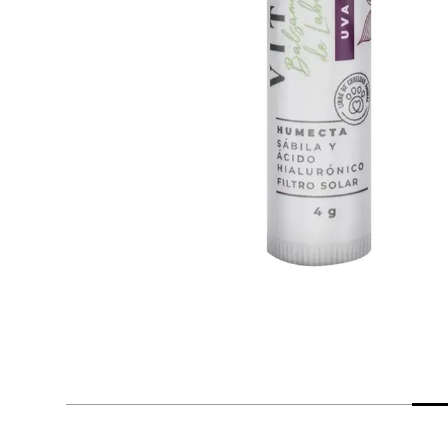
despensa
Mantequilla
Arroz
lácteos y refrigerados
vinos y licores
cuidado del bebé
mascotas
limpieza
cuidado personal
otros