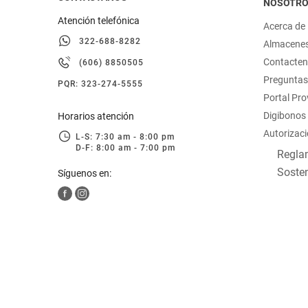
NOSOTR
Atención telefónica
Acerca de
322-688-8282
Almacene
Contacte
(606) 8850505
Preguntas
PQR: 323-274-5555
Portal Pr
Digibonos
Horarios atención
Autorizaci
L-S: 7:30 am - 8:00 pm
D-F: 8:00 am - 7:00 pm
Reglam
Sosten
Síguenos en: