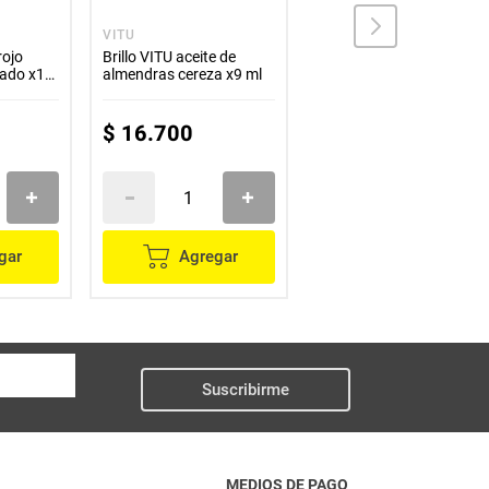
VITU
VITU
rojo
Brillo VITU aceite de
Brillo VITU aceite de
cado x12
almendras cereza x9 ml
almendras arandano x9
ml
$
16
.
700
$
16
.
700
gar
Agregar
Agregar
Suscribirme
MEDIOS DE PAGO