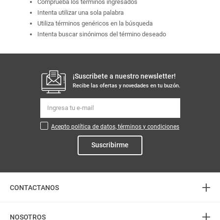
Comprueba los términos ingresados
Intenta utilizar una sola palabra
Utiliza términos genéricos en la búsqueda
Intenta buscar sinónimos del término deseado
¡Suscribete a nuestro newsletter!
Recibe las ofertas y novedades en tu buzón.
Acepto política de datos, términos y condiciones
Suscribirme
+
CONTACTANOS
+
Atención telefónica
NOSOTROS