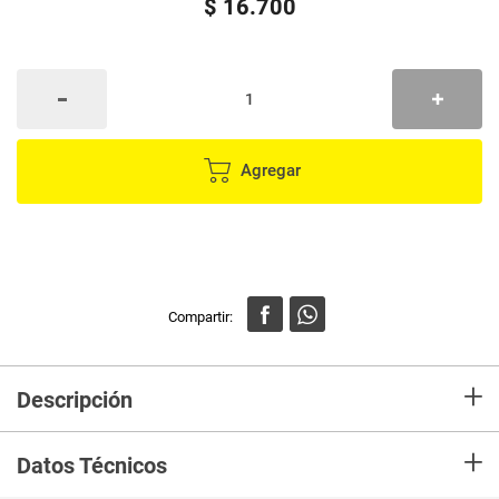
$
16
.
700
Agregar
+
Descripción
En Merca compra Balde Plastico FULLER Marca FULLER y recibelo en tu
+
casa en minutos.
Datos Técnicos