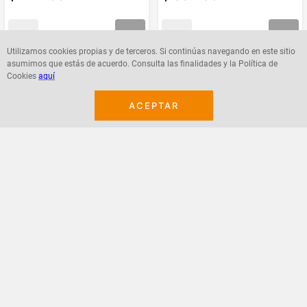
Utilizamos cookies propias y de terceros. Si continúas navegando en este sitio
asumimos que estás de acuerdo. Consulta las finalidades y la Política de
Agregar
Agregar
Cookies
aquí
ACEPTAR
¡Suscribete a nuestro newsletter!
Recibe las ofertas y novedades en tu buzón.
Acepto política de datos, términos y condiciones
Suscribirme