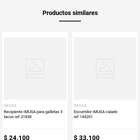
Unidad de
un
Productos similares
medida
Producto
Mercaldas
Enviado Por
Vendido por
Mercaldas
IMUSA
IMUSA
Recipiente IMUSA para galletas 3
Escurridor IMUSA calado
tacos ref.31838
ref.144201
$
24
.
100
$
33
.
100