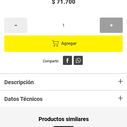
$
71
.
700
Agregar
+
Descripción
En Merca compra Balde IMUSA Escurridor Marca IMUSA y recibelo en tu
+
casa en minutos.
Datos Técnicos
Unidad de
un
Productos similares
medida