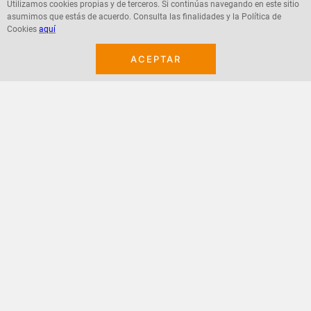
Utilizamos cookies propias y de terceros. Si continúas navegando en este sitio
asumimos que estás de acuerdo. Consulta las finalidades y la Política de
Agregar
Agregar
Cookies
aquí
ACEPTAR
¡Suscribete a nuestro newsletter!
Recibe las ofertas y novedades en tu buzón.
Acepto política de datos, términos y condiciones
Suscribirme
+
CONTACTANOS