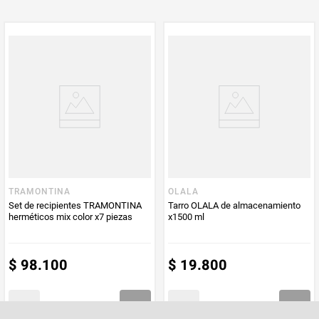
TRAMONTINA
OLALA
Set de recipientes TRAMONTINA
Tarro OLALA de almacenamiento
herméticos mix color x7 piezas
x1500 ml
$
98
.
100
$
19
.
800