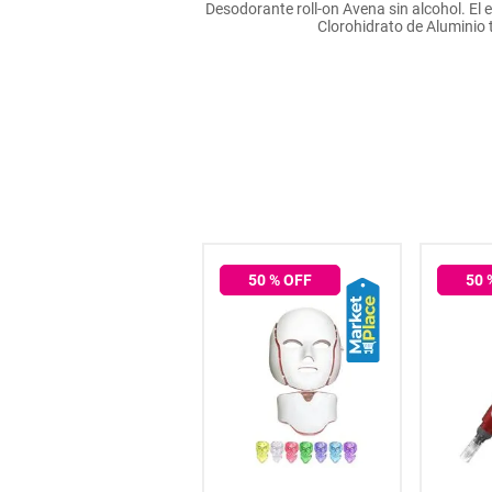
Desodorante roll-on Avena sin alcohol. El 
hogar
Clorohidrato de Aluminio 
tecnología
moda
deportes
juguetería
50
% OFF
50