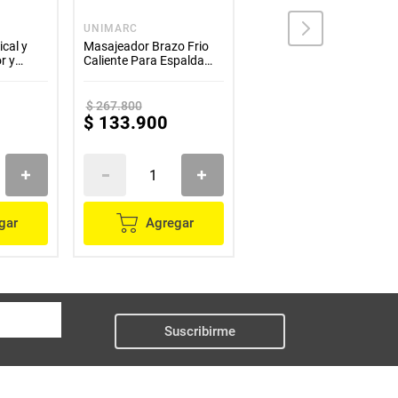
UNIMARC
UNIMARC
cal y
Masajeador Brazo Frio
Masajeador Con
r y
Caliente Para Espalda
Vibracion Para Descanso
Cuello Y Piernas
Y Bienestar
$
267
.
800
$
289
.
800
$
133
.
900
$
144
.
900
gar
Agregar
Agregar
Suscribirme