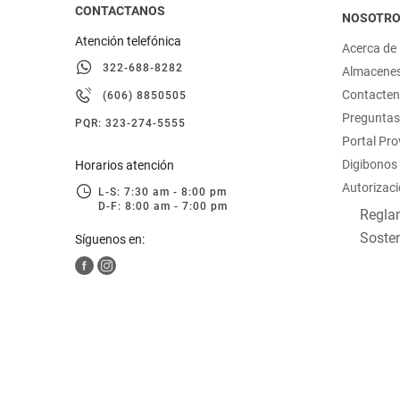
CONTACTANOS
NOSOTR
Atención telefónica
Acerca de
322-688-8282
Almacene
Contacte
(606) 8850505
Preguntas
PQR: 323-274-5555
Portal Pr
Digibonos
Horarios atención
Autorizaci
L-S: 7:30 am - 8:00 pm
D-F: 8:00 am - 7:00 pm
Reglam
Sosten
Síguenos en: