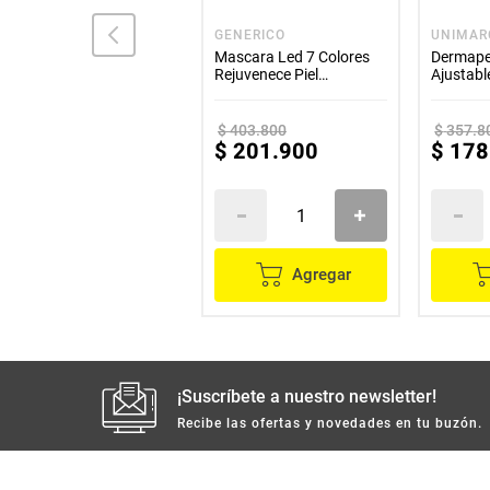
ANA MARÍA
GENERICO
UNIMAR
Polvo compacto kaloe
Mascara Led 7 Colores
Dermapen
ANA MARIA # 7 satinado
Rejuvenece Piel
Ajustabl
x15 g
Antiarrugas Y Manchas
Rejuvene
$
403
.
800
$
357
.
8
$
11
.
900
$
201
.
900
$
178
Agregar
Agregar
¡Suscríbete a nuestro newsletter!
Recibe las ofertas y novedades en tu buzón.