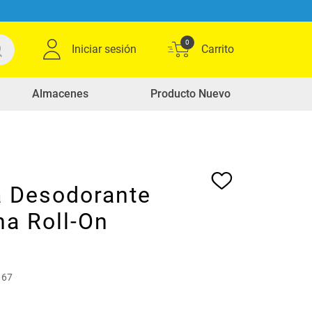
0
Iniciar sesión
Almacenes
Producto Nuevo
a Desodorante
na Roll-On
167