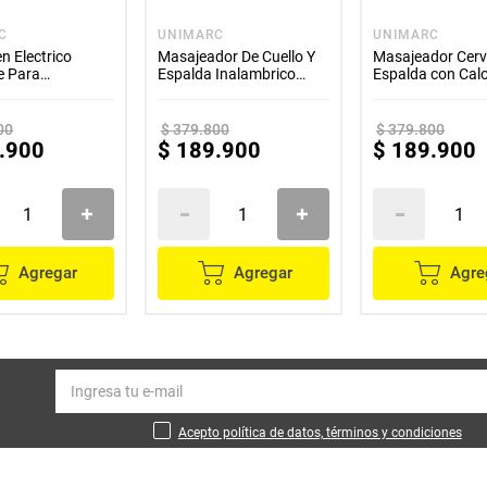
C
UNIMARC
UNIMARC
 Electrico
Masajeador De Cuello Y
Masajeador Cervi
e Para
Espalda Inalambrico
Espalda con Calo
cimiento Facial
Relajante
Rodillos
00
$
379
.
800
$
379
.
800
.
900
$
189
.
900
$
189
.
900
Agregar
Agregar
Agre
Acepto política de datos, términos y condiciones