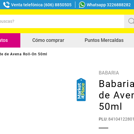
Venta telefónica (606) 8850505
Whatsapp 3226888282
uscas?
s buscados
atos
Cómo comprar
Puntos Mercaldas
e de Avena Roll-On 50ml
BABARIA
Babari
de Ave
50ml
PLU
:
8410412280