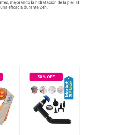
es, mejorando la hidratación de la piel. El
 una eficacia durante 24h.
50
% OFF
50
% OFF