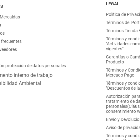
LEGAL
OS
Política de Privac
 Mercaldas
Términos del Port
s
Términos Tienda V
nos
Términos y condi
 frecuentes
"Actividades come
vigentes"
oveedores
Garantías o Camb
Producto
ón protección de datos personales
Términos y Condi
ento interno de trabajo
Mercado Pago
ibilidad Ambiental
Términos y condi
"Descuentos de l
Autorización para
tratamiento de d
personales(Cláus
consentimiento 
Envío y Devoluci
Aviso de privacid
Términos y condi