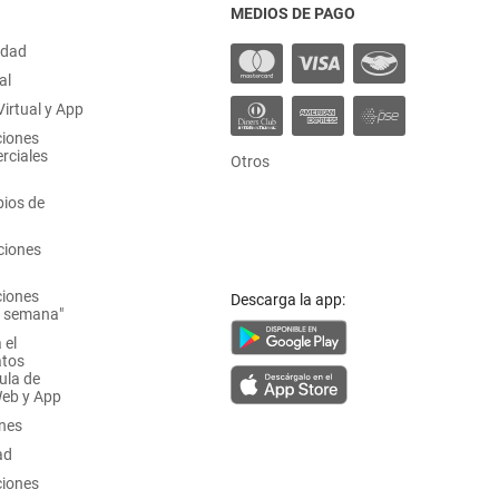
MEDIOS DE PAGO
idad
al
irtual y App
ciones
rciales
Otros
ios de
ciones
ciones
Descarga la app:
a semana"
 el
atos
ula de
Web y App
ones
ad
ciones