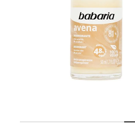
despensa
Mantequilla
Arroz
lácteos y refrigerados
vinos y licores
cuidado del bebé
mascotas
limpieza
cuidado personal
otros