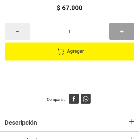
$
67
.
000
Agregar
+
Descripción
Las ampollas Collagen Vegan de Babaria con efecto lifting y antiedad,
rejuvenecen la piel aumentando su firmeza y elasticidad. Además, ayudan