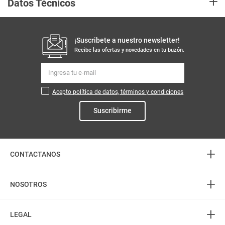
+
Datos Técnicos
a disminuir la longitud y profundidad de las arrugas en las patas de gallo y
mejoran la flacidez de la piel. Nuestro Colágeno es de origen vegetal.
Unidad de
ml
Productos similares
medida
Aplica Compra
Solo aplica domicilio
y Recoge en
Tienda
Tiempo de
5 días hábiles
entrega
Producto
Dkosmetic
Enviado Por
Vendido por
Dkosmetic
cantidad
10
Pomos sensitive POMYS x80 unds
Agua micelar NIVEA reparadora