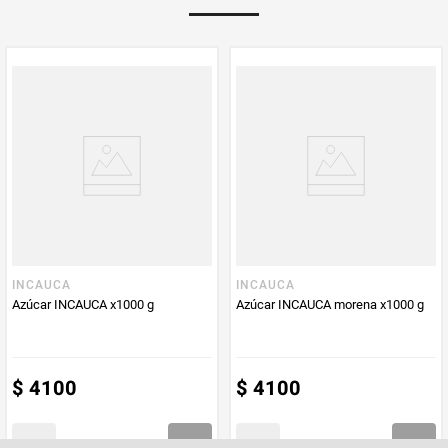
Multiplicador
1
PUM - Medida
2500
Peso Neto
2500
Producto (kg)
PUM - Unidad
Gramo
de Medida
INCAUCA
INCAUCA
Azúcar INCAUCA x1000 g
Azúcar INCAUCA morena x1000 g
$
4100
$
4100