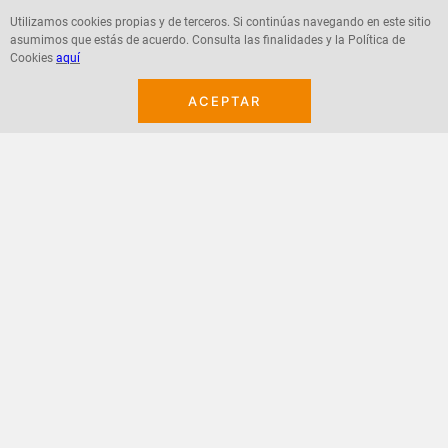
Utilizamos cookies propias y de terceros. Si continúas navegando en este sitio
asumimos que estás de acuerdo. Consulta las finalidades y la Política de
Agregar
Agregar
Cookies
aquí
ACEPTAR
¡Suscribete a nuestro newsletter!
Recibe las ofertas y novedades en tu buzón.
Acepto política de datos, términos y condiciones
Suscribirme
+
CONTACTANOS