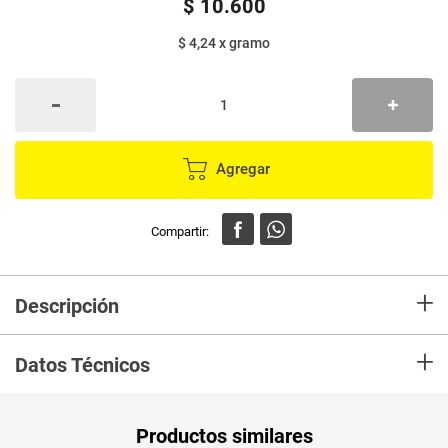
$
10
.
600
$ 4,24
x
gramo
Agregar
+
Descripción
+
Datos Técnicos
Unidad de
un
Productos similares
medida