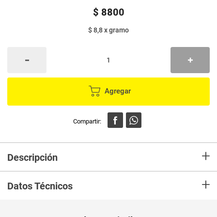
$
8800
$ 8,8
x
gramo
Agregar
+
Descripción
Avena SELETTI hojuelas sin gluten x1000 g
+
Datos Técnicos
Peso Neto
1000