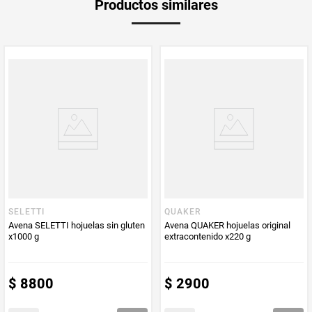
Productos similares
Producto (kg)
PUM - Unidad
Gramo
de Medida
SELETTI
QUAKER
Avena SELETTI hojuelas sin gluten
Avena QUAKER hojuelas original
x1000 g
extracontenido x220 g
$
8800
$
2900