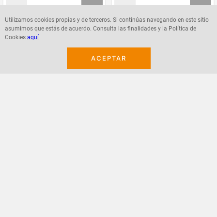
Utilizamos cookies propias y de terceros. Si continúas navegando en este sitio
asumimos que estás de acuerdo. Consulta las finalidades y la Política de
Agregar
Agregar
Cookies
aquí
ACEPTAR
¡Suscribete a nuestro newsletter!
Recibe las ofertas y novedades en tu buzón.
Acepto política de datos, términos y condiciones
Suscribirme