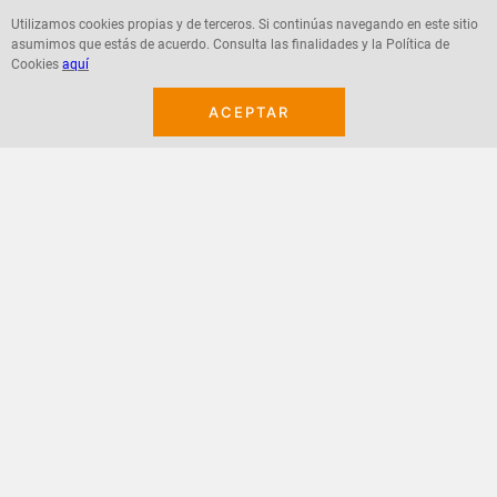
Utilizamos cookies propias y de terceros. Si continúas navegando en este sitio
asumimos que estás de acuerdo. Consulta las finalidades y la Política de
Agregar
Agregar
Cookies
aquí
ACEPTAR
¡Suscribete a nuestro newsletter!
Recibe las ofertas y novedades en tu buzón.
Acepto política de datos, términos y condiciones
Suscribirme
+
CONTACTANOS