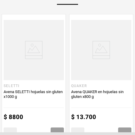
Multiplicador
1
PUM - Medida
350
Peso Neto
350
Producto (kg)
PUM - Unidad
Gramo
de Medida
SELETTI
QUAKER
Avena SELETTI hojuelas sin gluten
Avena QUAKER en hojuelas sin
x1000 g
gluten x800 g
$
8800
$
13
.
700