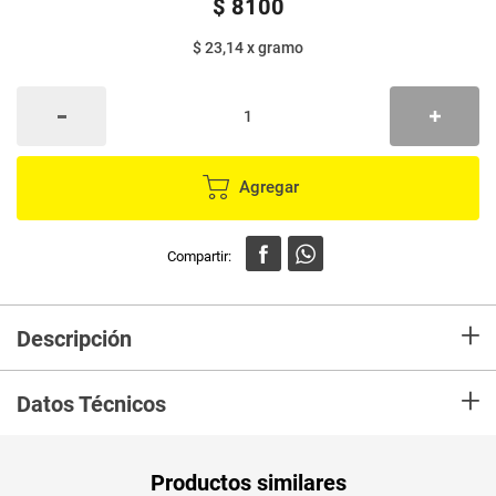
$
8100
$ 23,14
x
gramo
Agregar
+
Descripción
Es 100% avena entera natural. Sin aditivos. Permite ser utilizada en
+
diferentes preparaciones de sal o de dulce, líquidas o sólidas, aportando
Datos Técnicos
todos los beneficios de la Avena.
Unidad de
un
Productos similares
medida