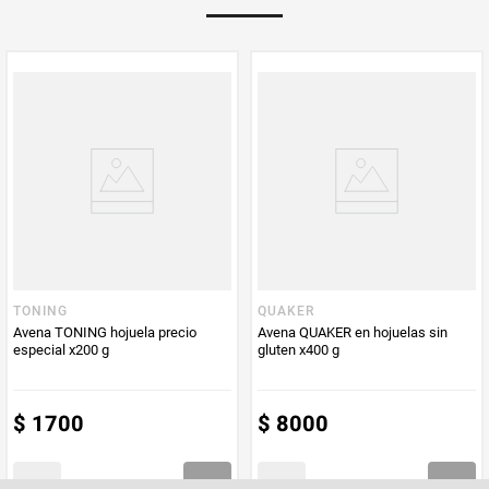
Multiplicador
1
PUM - Medida
350
Peso Neto
350
Producto (kg)
PUM - Unidad
Gramo
de Medida
TONING
QUAKER
Avena TONING hojuela precio
Avena QUAKER en hojuelas sin
especial x200 g
gluten x400 g
$
1700
$
8000