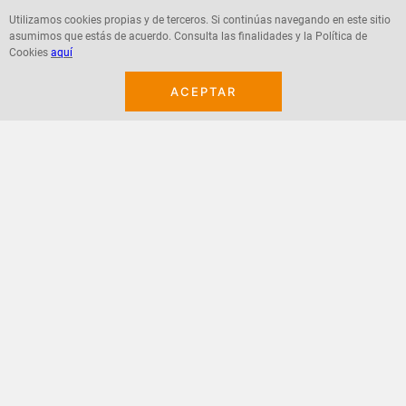
Utilizamos cookies propias y de terceros. Si continúas navegando en este sitio
asumimos que estás de acuerdo. Consulta las finalidades y la Política de
Agregar
Agregar
Cookies
aquí
ACEPTAR
¡Suscribete a nuestro newsletter!
Recibe las ofertas y novedades en tu buzón.
Acepto política de datos, términos y condiciones
Suscribirme
+
CONTACTANOS