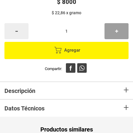
$
8000
$ 22,86
x
gramo
Agregar
+
Descripción
Es 100% avena entera natural. Sin aditivos. Permite ser utilizada en
+
diferentes preparaciones de sal o de dulce, líquidas o sólidas, aportando
Datos Técnicos
todos los beneficios de la Avena.
Unidad de
un
Productos similares
medida