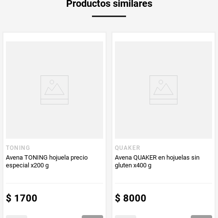
Productos similares
medida
Multiplicador
1
PUM - Medida
200
Peso Neto
200
Producto (kg)
PUM - Unidad
Gramo
de Medida
TONING
QUAKER
Avena TONING hojuela precio
Avena QUAKER en hojuelas sin
especial x200 g
gluten x400 g
$
1700
$
8000