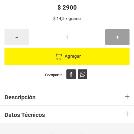
$
2900
$ 14,5
x
gramo
Agregar
+
Descripción
Es 100% avena entera natural. Sin aditivos. Permite ser utilizada en
+
diferentes preparaciones de sal o de dulce, líquidas o sólidas, aportando
Datos Técnicos
todos los beneficios de la Avena.
Unidad de
un