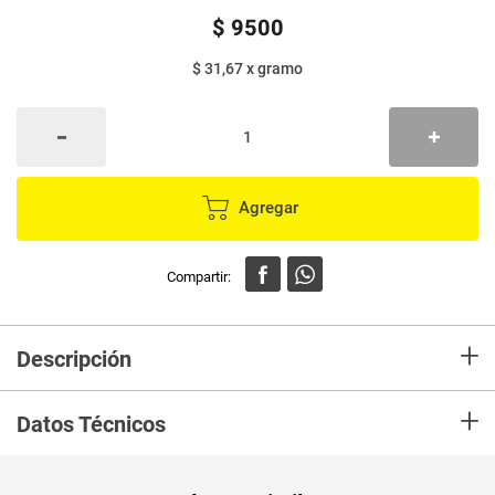
$
9500
$ 31,67
x
gramo
Agregar
+
Descripción
Es 100% avena entera natural. Sin aditivos. Permite ser utilizada en
+
diferentes preparaciones de sal o de dulce, líquidas o sólidas, aportando
Datos Técnicos
todos los beneficios de la Avena.
Unidad de
un