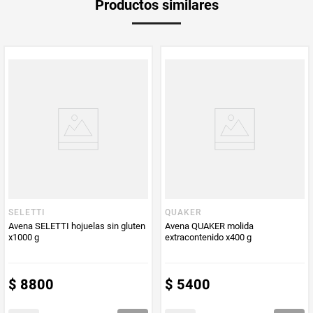
Productos similares
medida
Multiplicador
1
PUM - Medida
300
Peso Neto
300
Producto (kg)
PUM - Unidad
Gramo
de Medida
SELETTI
QUAKER
Avena SELETTI hojuelas sin gluten
Avena QUAKER molida
x1000 g
extracontenido x400 g
$
8800
$
5400