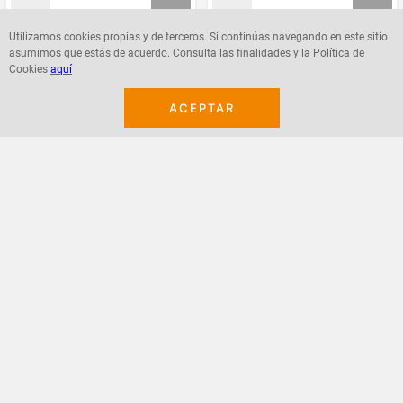
Utilizamos cookies propias y de terceros. Si continúas navegando en este sitio
asumimos que estás de acuerdo. Consulta las finalidades y la Política de
Agregar
Agregar
Cookies
aquí
ACEPTAR
¡Suscribete a nuestro newsletter!
Recibe las ofertas y novedades en tu buzón.
Acepto política de datos, términos y condiciones
Suscribirme