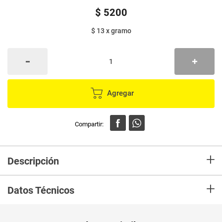
$
5200
$ 13
x
gramo
Agregar
+
Descripción
Es 100% avena entera natural. Sin aditivos. Permite ser utilizada en
+
diferentes preparaciones de sal o de dulce, líquidas o sólidas, aportando
Datos Técnicos
todos los beneficios de la Avena.
Unidad de
un