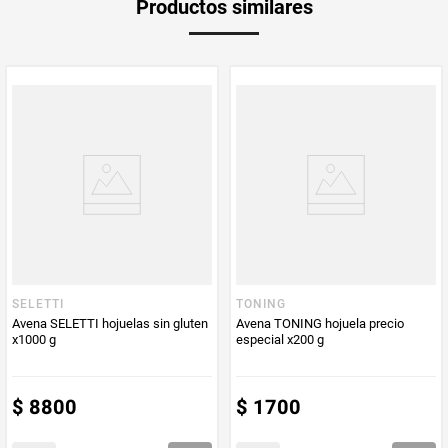
Productos similares
medida
Multiplicador
1
PUM - Medida
400
Peso Neto
400
Producto (kg)
PUM - Unidad
Gramo
de Medida
SELETTI
TONING
Avena SELETTI hojuelas sin gluten
Avena TONING hojuela precio
x1000 g
especial x200 g
$
8800
$
1700