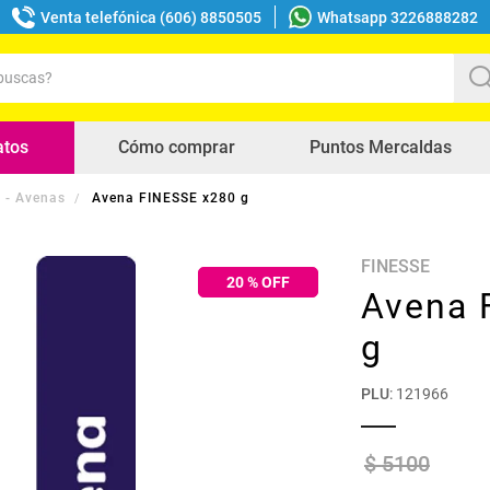
Venta telefónica (606) 8850505
Whatsapp 3226888282
uscas?
s buscados
atos
Cómo comprar
Puntos Mercaldas
 - Avenas
Avena FINESSE x280 g
FINESSE
20
% OFF
Avena 
g
PLU
:
121966
$
5100