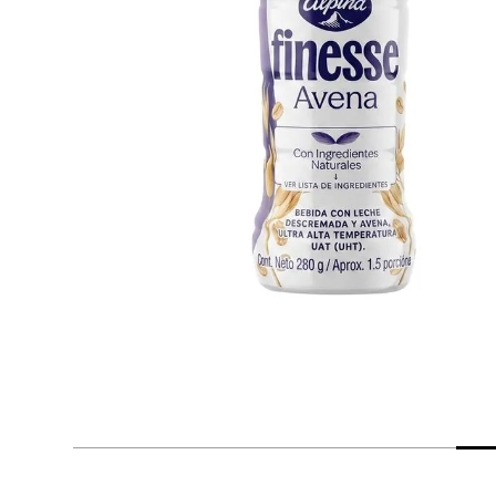
despensa
Arroz
Mantequilla
lácteos y refrigerados
vinos y licores
cuidado del bebé
mascotas
limpieza
cuidado personal
otros