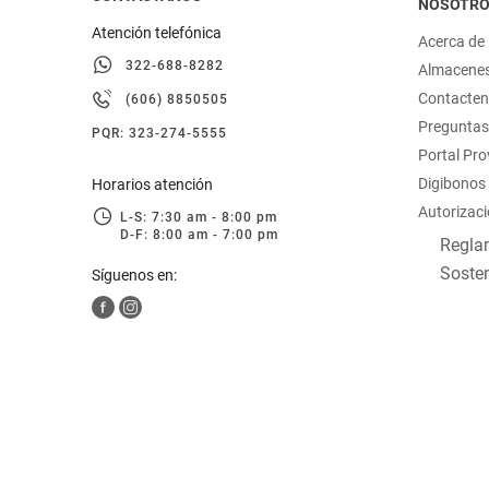
NOSOTR
Atención telefónica
Acerca de
322-688-8282
Almacene
Contacte
(606) 8850505
Preguntas
PQR: 323-274-5555
Portal Pr
Digibonos
Horarios atención
Autorizaci
L-S: 7:30 am - 8:00 pm
D-F: 8:00 am - 7:00 pm
Reglam
Sosten
Síguenos en: