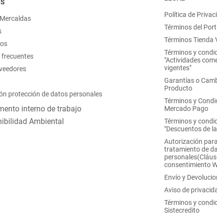
OS
Política de Privac
 Mercaldas
Términos del Port
s
Términos Tienda V
nos
Términos y condi
 frecuentes
"Actividades come
vigentes"
oveedores
Garantías o Camb
Producto
ón protección de datos personales
Términos y Condi
ento interno de trabajo
Mercado Pago
ibilidad Ambiental
Términos y condi
"Descuentos de l
Autorización para
tratamiento de d
personales(Cláus
consentimiento 
Envío y Devoluci
Aviso de privacid
Términos y condi
Sistecredito