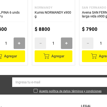
NORMANDY
SAN FERNANDO
LPINA 6 unds
Kumis NORMANDY x900
Avena SAN FER
/u
g
larga vida x900 
400
$
8800
$
7900
Agregar
Agregar
Agre
Acepto política de datos, términos y condiciones
LEGAL