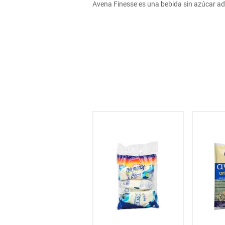
Avena Finesse es una bebida sin azúcar adi
hogar
tecnología
moda
deportes
juguetería