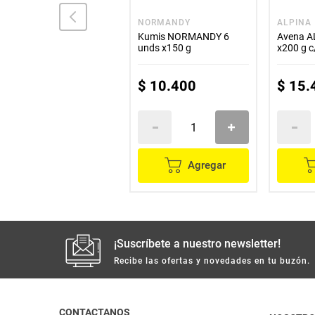
COLANTA
NORMANDY
ALPINA
Avena COLANTA x200 ml
Kumis NORMANDY 6
Avena A
unds x150 g
x200 g c
$
2500
$
10
.
400
$
15
.
Agregar
Agregar
¡Suscríbete a nuestro newsletter!
Recibe las ofertas y novedades en tu buzón.
CONTACTANOS