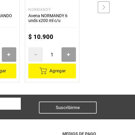
NORMANDY
ALPINA
NANDO
Avena NORMANDY 6
Kumis ALPINA x1000 g
g
unds x200 ml c/u
$
10
.
900
$
15
.
000
gar
Agregar
Agregar
Suscribirme
MEDIOS DE PAGO