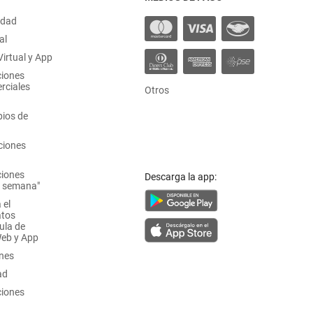
idad
al
irtual y App
ciones
rciales
Otros
ios de
ciones
ciones
Descarga la app:
a semana"
 el
atos
ula de
Web y App
ones
ad
ciones