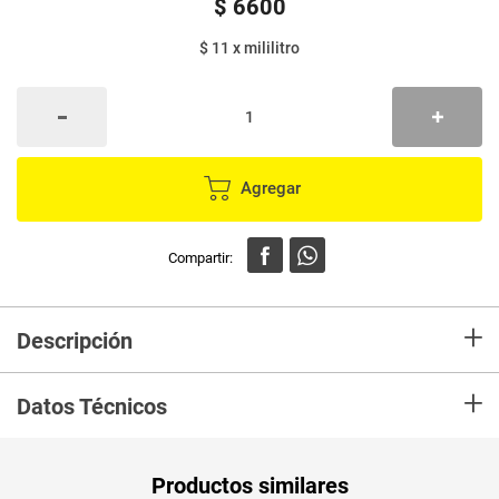
$
6600
$ 11
x
mililitro
Agregar
+
Descripción
En mercaldas compra Avena CELEMA uht 3 unds x200 ml c/u
+
Datos Técnicos
Peso Neto
600
Productos similares
Producto (kg)