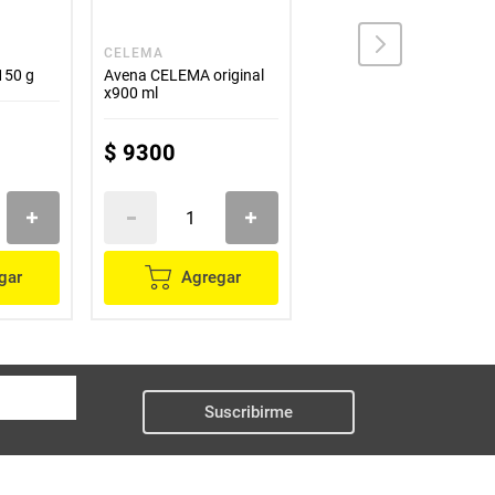
CELEMA
SAN FERNANDO
150 g
Avena CELEMA original
Avena SAN FERNANDO
x900 ml
larga vida x330 ml
$
9300
$
4200
gar
Agregar
Agregar
Suscribirme