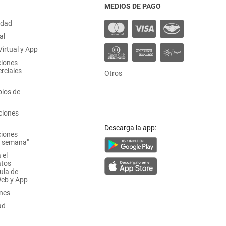
MEDIOS DE PAGO
idad
al
irtual y App
ciones
rciales
Otros
ios de
ciones
Descarga la app:
ciones
a semana"
 el
atos
ula de
Web y App
ones
ad