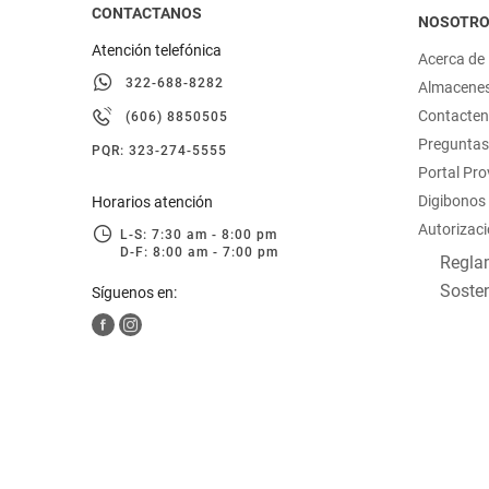
CONTACTANOS
NOSOTR
Atención telefónica
Acerca de
322-688-8282
Almacene
Contacte
(606) 8850505
Preguntas
PQR: 323-274-5555
Portal Pr
Digibonos
Horarios atención
Autorizaci
L-S: 7:30 am - 8:00 pm
D-F: 8:00 am - 7:00 pm
Reglam
Sosten
Síguenos en: