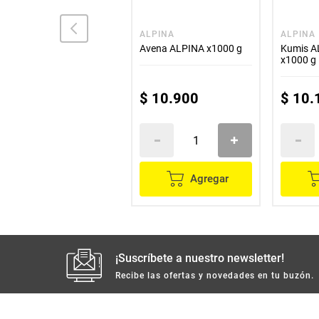
SAN FERNANDO
ALPINA
ALPINA
Avena SAN FERNANDO 6
Avena ALPINA x1000 g
Kumis A
unds x200 ml
x1000 g
$
12
.
600
$
10
.
900
$
10
.
Agregar
Agregar
¡Suscríbete a nuestro newsletter!
Recibe las ofertas y novedades en tu buzón.