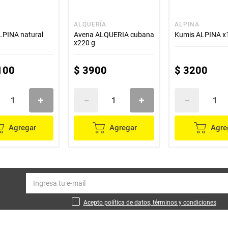
ALQUERÍA
ALPINA
LPINA natural
Avena ALQUERIA cubana
Kumis ALPINA x
x220 g
100
$
3900
$
3200
Agregar
Agregar
Agre
Acepto política de datos, términos y condiciones