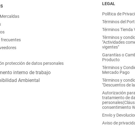
LEGAL
OS
Política de Privac
 Mercaldas
Términos del Port
s
Términos Tienda V
nos
Términos y condi
 frecuentes
"Actividades come
vigentes"
oveedores
Garantías o Camb
Producto
ón protección de datos personales
Términos y Condi
ento interno de trabajo
Mercado Pago
ibilidad Ambiental
Términos y condi
"Descuentos de l
Autorización para
tratamiento de d
personales(Cláus
consentimiento 
Envío y Devoluci
Aviso de privacid