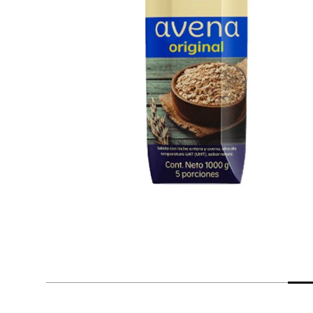
despensa
Arroz
Mantequilla
lácteos y refrigerados
vinos y licores
cuidado del bebé
mascotas
limpieza
cuidado personal
otros