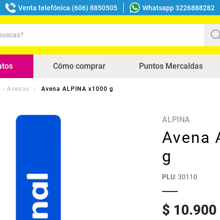
Venta telefónica (606) 8850505
Whatsapp 3226888282
uscas?
s buscados
atos
Cómo comprar
Puntos Mercaldas
 - Avenas
Avena ALPINA x1000 g
ALPINA
Avena 
g
PLU
:
30110
$
10
.
900