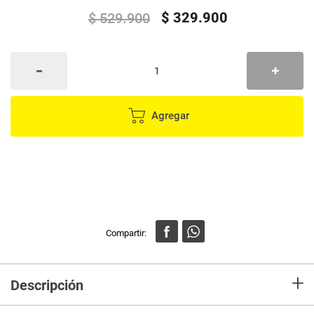
$
329
.
900
$
529
.
900
Agregar
+
Descripción
Los auriculares JBL Tune 520BT Azules transmiten un potente sonido JBL