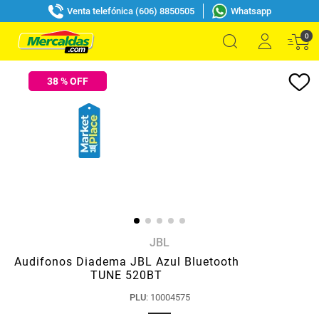
Venta telefónica (606) 8850505
Whatsapp
0
38
% OFF
JBL
Audifonos Diadema JBL Azul Bluetooth
TUNE 520BT
PLU
:
10004575