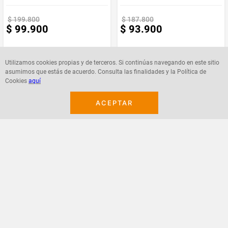
$
199
.
800
$
187
.
800
$
99
.
900
$
93
.
900
Utilizamos cookies propias y de terceros. Si continúas navegando en este sitio
asumimos que estás de acuerdo. Consulta las finalidades y la Política de
Cookies
aquí
Agregar
Agregar
ACEPTAR
¡Suscribete a nuestro newsletter!
Recibe las ofertas y novedades en tu buzón.
Acepto política de datos, términos y condiciones